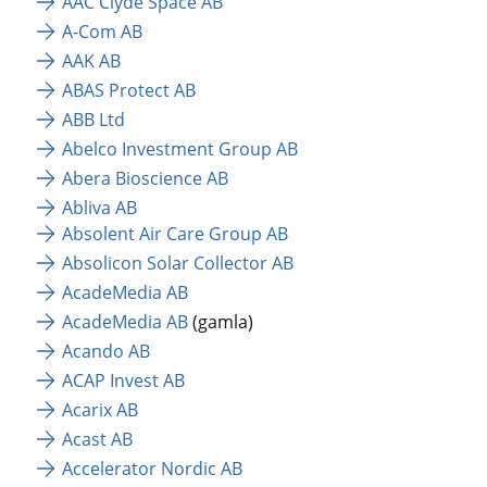
AAC Clyde Space AB
A-Com AB
AAK AB
ABAS Protect AB
ABB Ltd
Abelco Investment Group AB
Abera Bioscience AB
Abliva AB
Absolent Air Care Group AB
Absolicon Solar Collector AB
AcadeMedia AB
AcadeMedia AB
 (gamla)
Acando AB
ACAP Invest AB
Acarix AB
Acast AB
Accelerator Nordic AB