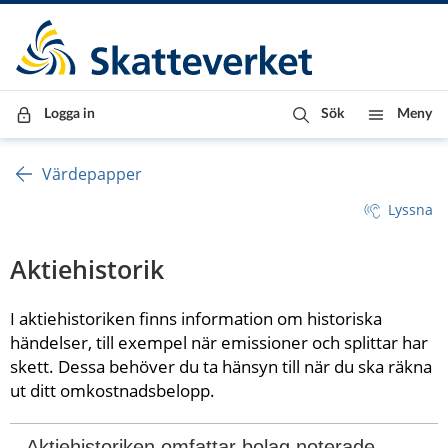
Till innehåll
Till navigationen
Till chattrobot
Logga in
Sök
Meny
Värdepapper
Lyssna
Aktiehistorik
I aktiehistoriken finns information om historiska 
händelser, till exempel när emissioner och splittar har 
skett. Dessa behöver du ta hänsyn till när du ska räkna 
ut ditt omkostnadsbelopp.
Aktiehistoriken omfattar bolag noterade 