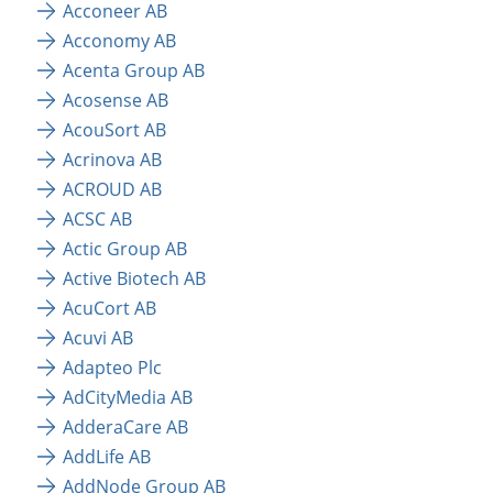
Acconeer AB
Acconomy AB
Acenta Group AB
Acosense AB
AcouSort AB
Acrinova AB
ACROUD AB
ACSC AB
Actic Group AB
Active Biotech AB
AcuCort AB
Acuvi AB
Adapteo Plc
AdCityMedia AB
AdderaCare AB
AddLife AB
AddNode Group AB