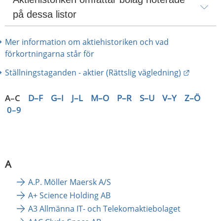
på dessa listor
Mer information om aktiehistoriken och vad 
förkortningarna står för
Länk til
Ställningstaganden - aktier (Rättslig vägledning)
A–C
D–F
G–I
J–L
M–O
P–R
S–U
V–Y
Z–Ö
0–9
A
A.P. Möller Maersk A/S
A+ Science Holding AB
A3 Allmänna IT- och Telekomaktiebolaget 