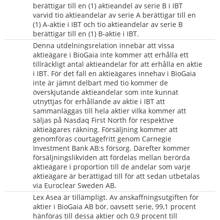
berättigar till en (1) aktieandel av serie B i IBT 
varvid tio aktieandelar av serie A berättigar till en 
(1) A-aktie i IBT och tio aktieandelar av serie B 
berättigar till en (1) B-aktie i IBT.
Denna utdelningsrelation innebär att vissa 
aktieägare i BioGaia inte kommer att erhålla ett 
tillräckligt antal aktieandelar för att erhålla en aktie 
i IBT. För det fall en aktieägares innehav i BioGaia 
inte är jämnt delbart med tio kommer de 
överskjutande aktieandelar som inte kunnat 
utnyttjas för erhållande av aktie i IBT att 
sammanläggas till hela aktier vilka kommer att 
säljas på Nasdaq First North för respektive 
aktieägares räkning. Försäljning kommer att 
genomföras courtagefritt genom Carnegie 
Investment Bank AB:s försorg. Därefter kommer 
försäljningslikviden att fördelas mellan berörda 
aktieägare i proportion till de andelar som varje 
aktieägare är berättigad till för att sedan utbetalas 
via Euroclear Sweden AB.
Lex Asea är tillämpligt. Av anskaffningsutgiften för 
aktier i BioGaia AB bör, oavsett serie, 99,1 procent 
hänföras till dessa aktier och 0,9 procent till 