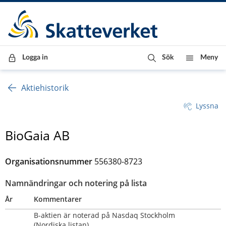
Till innehåll
Till navigationen
Till chattrobot
Logga in
Sök
Meny
Aktiehistorik
Lyssna
BioGaia AB
Organisationsnummer
556380-8723
Namnändringar och notering på lista
År
Kommentarer
B-aktien är noterad på Nasdaq Stockholm 
(Nordiska listan)