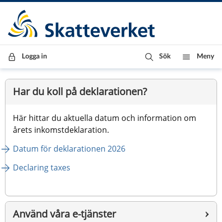
Till innehåll
Till navigationen
Till chattrobot
Logga in
Sök
Meny
Startsida
Har du koll på deklarationen?
Här hittar du aktuella datum och information om 
årets inkomstdeklaration.
Datum för deklarationen 2026
Declaring taxes
Använd våra e-tjänster