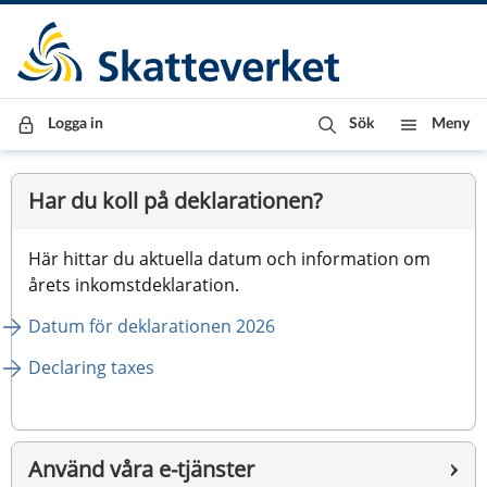
Till innehåll
Till navigationen
Till chattrobot
Logga in
Sök
Meny
Startsida
Har du koll på deklarationen?
Här hittar du aktuella datum och information om 
årets inkomstdeklaration.
Datum för deklarationen 2026
Declaring taxes
Använd våra e-tjänster