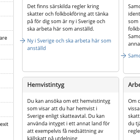
Det finns särskilda regler kring 
Samo
skatter och folkbokföring att tänka 
ident
på för dig som är ny i Sverige och 
som i
ska arbeta här som anställd.
folkb
Samo
are
Ny i Sverige och ska arbeta här som 
annat
anställd
Sam
Hemvistintyg
Arb
Du kan ansöka om ett hemvistintyg 
Om d
som visar att du har hemvist i 
vissa
Sverige enligt skatteavtal. Du kan 
skatt
använda intyget i ett annat land för 
du tj
exit
att exempelvis få nedsättning av 
regle
källskatt på utdelning