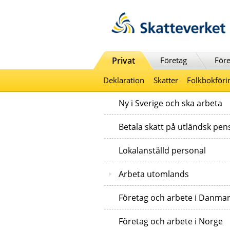
Till innehåll
Till navigationen
Till chattrobot
Privat
Företag
Före
Deklaration
Skatter
Folkbokföri
Ny i Sverige och ska arbeta
Betala skatt på utländsk pen
Lokalanställd personal
Arbeta utomlands
Företag och arbete i Danma
Företag och arbete i Norge