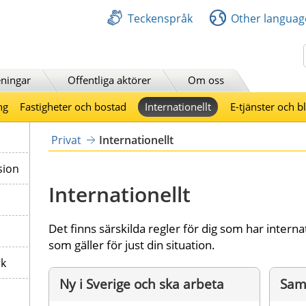
Teckenspråk
Other languag
Sök
ningar
Offentliga aktörer
Om oss
ng
Fastigheter och bostad
Internationellt
E-tjänster och b
Privat
Internationellt
sion
Internationellt
Det finns särskilda regler för dig som har intern
som gäller för just din situation.
rk
Ny i Sverige och ska arbeta
Sam