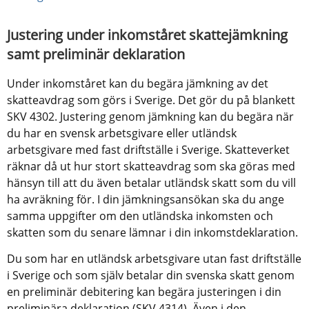
Justering under inkomståret skattejämkning 
samt preliminär deklaration
Under inkomståret kan du begära jämkning av det 
skatteavdrag som görs i Sverige. Det gör du på blankett 
SKV 4302. Justering genom jämkning kan du begära när 
du har en svensk arbetsgivare eller utländsk 
arbetsgivare med fast driftställe i Sverige. Skatteverket 
räknar då ut hur stort skatteavdrag som ska göras med 
hänsyn till att du även betalar utländsk skatt som du vill 
ha avräkning för. I din jämkningsansökan ska du ange 
samma uppgifter om den utländska inkomsten och 
skatten som du senare lämnar i din inkomstdeklaration.
Du som har en utländsk arbetsgivare utan fast driftställe 
i Sverige och som själv betalar din svenska skatt genom 
en preliminär debitering kan begära justeringen i din 
preliminära deklaration (SKV 4314). Även i den 