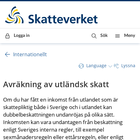
Till innehåll
Till navigationen
Till chattrobot
Logga in
Sök
Meny
Internationellt
Language
Lyssna
Avräkning av utländsk skatt
Om du har fått en inkomst från utlandet som är 
skattepliktig både i Sverige och i utlandet kan 
dubbelbeskattningen undanröjas på olika sätt. 
Inkomsten kan vara undantagen från beskattning 
enligt Sveriges interna regler, till exempel 
sexmånadersregeln eller ettårsregeln, eller enligt 