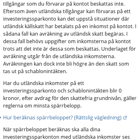
tillgångar som du förvarar på kontot beskattas inte. 
Eftersom även utländska tillgångar kan förvaras på ett 
investeringssparkonto kan det uppstå situationer där 
utländsk källskatt har betalats på en inkomst på kontot. I 
sådana fall kan avräkning av utländsk skatt begäras. I 
dessa fall behövs uppgifter om inkomsterna på kontot 
trots att det inte är dessa som beskattas. Underlaget för 
avräkning utgår från de utländska inkomsterna. 
Avräkningen kan dock inte bli högre än den skatt som 
tas ut på schablonintäkten.
Har du utländska inkomster på ett 
investeringssparkonto och schablonintäkten blir 0 
kronor, efter avdrag för den skattefria grundnivån, gäller 
reglerna om minsta spärrbelopp.
Länk 
Hur beräknas spärrbeloppet? (Rättslig vägledning)
När spärrbeloppet beräknas ska alla dina 
investeringssparkonton med utländska inkomster ses 