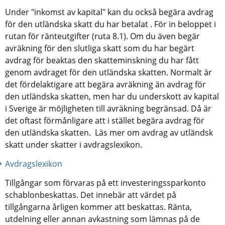
Under "inkomst av kapital" kan du också begära avdrag 
för den utländska skatt du har betalat . För in beloppet i 
rutan för ränteutgifter (ruta 8.1). Om du även begär 
avräkning för den slutliga skatt som du har begärt 
avdrag för beaktas den skatteminskning du har fått 
genom avdraget för den utländska skatten. Normalt är 
det fördelaktigare att begära avräkning än avdrag för 
den utländska skatten, men har du underskott av kapital 
i Sverige är möjligheten till avräkning begränsad. Då är 
det oftast förmånligare att i stället begära avdrag för 
den utländska skatten.  Läs mer om avdrag av utländsk 
skatt under skatter i avdragslexikon.
Avdragslexikon
Tillgångar som förvaras på ett investeringssparkonto 
schablonbeskattas. Det innebär att värdet på 
tillgångarna årligen kommer att beskattas. Ränta, 
utdelning eller annan avkastning som lämnas på de 