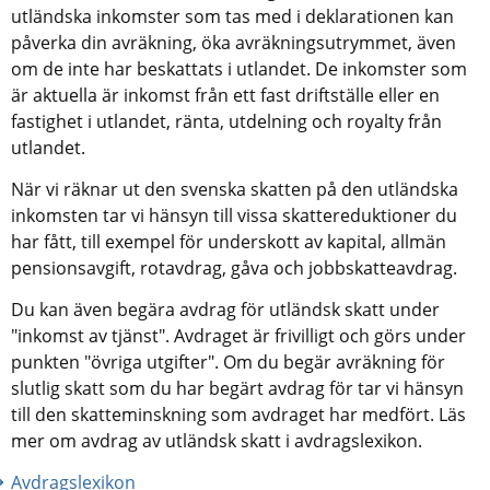
utländska inkomster som tas med i deklarationen kan 
påverka din avräkning, öka avräkningsutrymmet, även 
om de inte har beskattats i utlandet. De inkomster som 
är aktuella är inkomst från ett fast driftställe eller en 
fastighet i utlandet, ränta, utdelning och royalty från 
utlandet.
När vi räknar ut den svenska skatten på den utländska 
inkomsten tar vi hänsyn till vissa skattereduktioner du 
har fått, till exempel för underskott av kapital, allmän 
pensionsavgift, rotavdrag, gåva och jobbskatteavdrag.
Du kan även begära avdrag för utländsk skatt under 
"inkomst av tjänst". Avdraget är frivilligt och görs under 
punkten "övriga utgifter". Om du begär avräkning för 
slutlig skatt som du har begärt avdrag för tar vi hänsyn 
till den skatteminskning som avdraget har medfört. Läs 
mer om avdrag av utländsk skatt i avdragslexikon.
Avdragslexikon