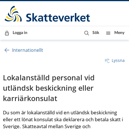
Till innehåll
Till navigationen
Till chattrobot
Logga in
Sök
Meny
Internationellt
Lyssna
Lokalanställd personal vid 
utländsk beskickning eller 
karriärkonsulat
Du som är lokalanställd vid en utländsk beskickning 
eller ett lönat konsulat ska deklarera och betala skatt i 
Sverige. Skatteavtal mellan Sverige och 