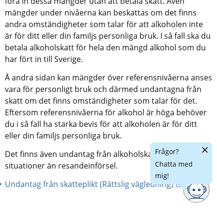
föra in dessa mängder utan att betala skatt. Även 
mängder under nivåerna kan beskattas om det finns 
andra omständigheter som talar för att alkoholen inte 
är för ditt eller din familjs personliga bruk. I så fall ska du 
betala alkoholskatt för hela den mängd alkohol som du 
har fört in till Sverige.
Å andra sidan kan mängder över referensnivåerna anses 
vara för personligt bruk och därmed undantagna från 
skatt om det finns omständigheter som talar för det. 
Eftersom referensnivåerna för alkohol är höga behöver 
du i så fall ha starka bevis för att alkoholen är för ditt 
eller din familjs personliga bruk.
Dölj
Frågor?
Det finns även undantag från alkoholskatt i andra 
chatt
Chatta med
situationer än resandeinförsel.
mig!
Länk till
Undantag från skatteplikt (Rättslig vägledning)