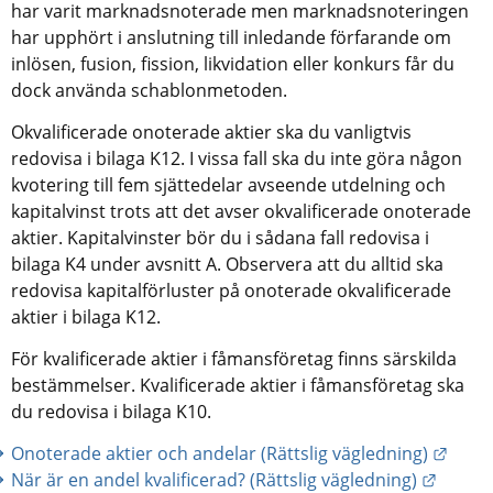
har varit marknadsnoterade men marknadsnoteringen 
har upphört i anslutning till inledande förfarande om 
inlösen, fusion, fission, likvidation eller konkurs får du 
dock använda schablonmetoden.
Okvalificerade onoterade aktier ska du vanligtvis 
redovisa i bilaga K12. I vissa fall ska du inte göra någon 
kvotering till fem sjättedelar avseende utdelning och 
kapitalvinst trots att det avser okvalificerade onoterade 
aktier. Kapitalvinster bör du i sådana fall redovisa i 
bilaga K4 under avsnitt A. Observera att du alltid ska 
redovisa kapitalförluster på onoterade okvalificerade 
aktier i bilaga K12.
För kvalificerade aktier i fåmansföretag finns särskilda 
bestämmelser. Kvalificerade aktier i fåmansföretag ska 
du redovisa i bilaga K10.
Länk 
Onoterade aktier och andelar (Rättslig vägledning)
Länk t
När är en andel kvalificerad? (Rättslig vägledning)