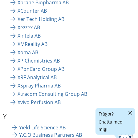
Xbrane Biopharma AB
XCounter AB
Xer Tech Holding AB
Xezzex AB
Xintela AB
XMReality AB
Xoma AB
XP Chemistries AB
XPonCard Group AB
XRF Analytical AB
XSpray Pharma AB
Xtracom Consulting Group AB
Xvivo Perfusion AB
Dölj
Frågor?
Y
chatt
Chatta med
Yield Life Science AB
mig!
Y.C.O Business Partners AB 