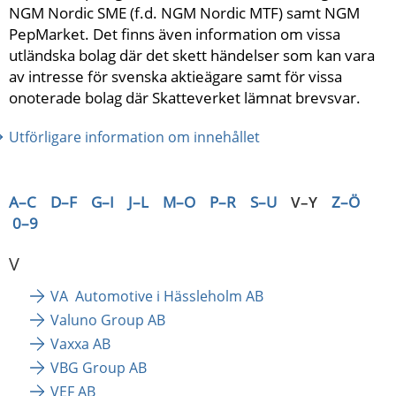
NGM Nordic SME (f.d. NGM Nordic MTF) samt NGM 
PepMarket. Det finns även information om vissa 
utländska bolag där det skett händelser som kan vara 
av intresse för svenska aktieägare samt för vissa 
onoterade bolag där Skatteverket lämnat brevsvar.
Utförligare information om innehållet
A–C
D–F
G–I
J–L
M–O
P–R
S–U
V–Y
Z–Ö
0–9
V
VA  Automotive i Hässleholm AB
Valuno Group AB
Vaxxa AB
VBG Group AB
VEF AB