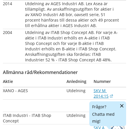
2014     
Utdelning av AGES Industri AB. Lex Asea är 
tillämpligt. Av anskaffningsutgiften för aktier i 
av XANO Industri AB bör, oavsett serie, 51 
procent hänföras till dessa aktier och 49 procent 
till erhållna aktier i AGES Industri AB.
2004
Utdelning av ITAB Shop Concept AB. För varje A-
aktie i ITAB Industri erhölls en A-aktie i ITAB 
Shop Concept och för varje B-aktie i ITAB 
Industri erhölls en B-aktie i ITAB Shop Concept. 
Anskaffningsutgiften ska fördelas: ITAB 
Industrier 52 % - ITAB Shop Concept AB 48%.
Allmänna råd/Rekommendationer
Aktie
Anledning
Nummer
XANO - AGES
Utdelning
SKV M 
Länk til
2014:15
SKV A 
Dölj
Frågor?
Länk til
2014:21
chatt
Chatta med
ITAB Industri - ITAB Shop 
Utdelning
SKV M 
Concept
2004:08
mig!
SKV A 