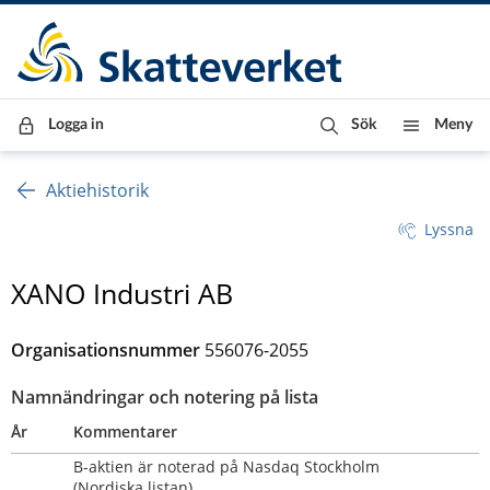
Till innehåll
Till navigationen
Till chattrobot
Logga in
Sök
Meny
Aktiehistorik
Lyssna
XANO Industri AB
Organisationsnummer
556076-2055
Namnändringar och notering på lista
År
Kommentarer
B-aktien är noterad på Nasdaq Stockholm 
(Nordiska listan)