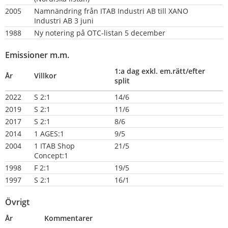
2005
Namnändring från ITAB Industri AB till XANO 
Industri AB 3 juni
1988
Ny notering på OTC-listan 5 december
Emissioner m.m.
1:a dag exkl. em.rätt/efter 
År
Villkor
split
2022
S 2:1
14/6
2019
S 2:1
11/6
2017
S 2:1
8/6
2014
1 AGES:1
9/5
2004
1 ITAB Shop 
21/5
Concept:1
1998
F 2:1
19/5
1997
S 2:1
16/1
Övrigt
År
Kommentarer