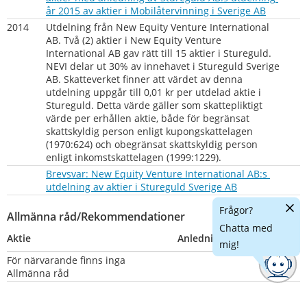
pdf, 103 
år 2015 av aktier i Mobilåtervinning i Sverige AB
2014
Utdelning från New Equity Venture International 
AB. Två (2) aktier i New Equity Venture 
International AB gav rätt till 15 aktier i Stureguld. 
NEVI delar ut 30% av innehavet i Stureguld Sverige 
AB. Skatteverket finner att värdet av denna 
utdelning uppgår till 0,01 kr per utdelad aktie i 
Stureguld. Detta värde gäller som skattepliktigt 
värde per erhållen aktie, både för begränsat 
skattskyldig person enligt kupongskattelagen 
(1970:624) och obegränsat skattskyldig person 
enligt inkomstskattelagen (1999:1229).
Brevsvar: New Equity Venture International AB:s 
pdf, 103 kB.
utdelning av aktier i Stureguld Sverige AB
Dölj
Frågor?
Allmänna råd/Rekommendationer
chatt
Chatta med
Aktie
Anledning
Nummer
mig!
För närvarande finns inga 
Allmänna råd