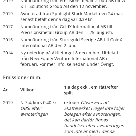
2019
Namnändring från Precisionsmetall Group AB till W 
& IT Solutions Group AB den 12 november.
2019
Avnoterad från Spotlight Stock Market den 24 maj, 
senast betalt denna dag var 0,39 kr
2017
Namnändring från GoldX International AB till 
Precisionsmetall Group AB den     25  augusti.
2016
Namnändring från Stureguld Sverige AB till GoldX 
International AB den 2 juni.
2014
Ny notering på Aktietorget 8 december. Utdelad 
från New Equity Venture International AB i 
februari. För mer info. se nedan under Övrigt.
Emissioner m.m.
1:a dag exkl. em.rätt/efter 
År
Villkor
split
2019
N 7:4, kurs 0,40 kr 
oktober 
Observera att 
OBS! efter 
Skatteverket i regel inte följer 
avnoteringen
bolagen efter avnoteringen, 
det kan därför finnas 
händelser efter avnoteringen 
som inte är med i denna 