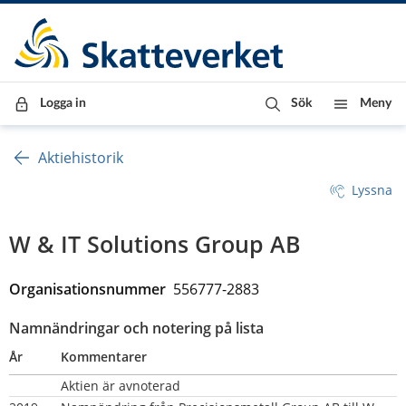
Till innehåll
Till navigationen
Till chattrobot
Logga in
Sök
Meny
Aktiehistorik
Lyssna
W & IT Solutions Group AB
Organisationsnummer  
556777-2883
Namnändringar och notering på lista
År
Kommentarer
Aktien är avnoterad