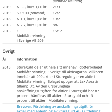
sammanställning
2019
N 5:6, kurs 1,60 kr
21/3
2019
S 1:100 (omvänd)
12/2
2018
N 1:1, kurs 0,08 kr
19/2
2016
N 2:7, kurs 0,20 kr
8/6
2015
1 
15/12
Mobilåtervinning 
i Sverige AB:209
Övrigt
År
Information
2015
Stureguld delar ut hela sitt innehav i dotterbolaget 
Mobilåtervinning i Sverige till aktieägarna. Villkoren 
innebär att 209 aktier i Stureguld ger en aktie i 
Mobilåtervinning. Bolaget uppger att Lex Asea är 
tillämpligt. Av den ursprungliga 
anskaffningsutgiften för aktier i Stureguld bör 87 
procent hänföras till aktier i Stureguld och 13 
procent till aktier i Mobilåtervinning.
Brevsvar: Fördelning av anskaffningsutgift för 
aktier med anledning av Stureguld AB:s utdelning 