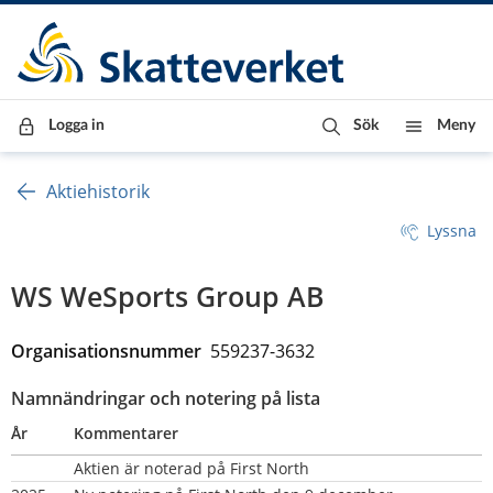
Till innehåll
Till navigationen
Till chattrobot
Logga in
Sök
Meny
Aktiehistorik
Lyssna
WS WeSports Group AB
Organisationsnummer  
559237-3632
Namnändringar och notering på lista
År
Kommentarer
Aktien är noterad på First North