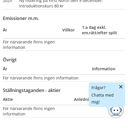
2025
Ny notering på First North den 9 december, 
introduktionskurs 80 kr
Emissioner m.m.
1:a dag exkl. 
År
Villkor
em.rätt/efter split
För närvarande finns ingen 
information
Övrigt
År
Information
För närvarande finns ingen information
Dölj
Frågor?
Ställningstaganden - aktier
chatt
Chatta med
Aktie
Anledning
Nummer
mig!
För närvarande finns ingen 
information