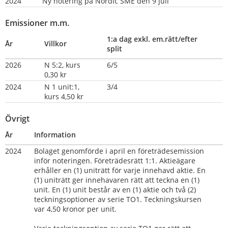
2024
Ny notering på Nordic SME den 9 juli
Emissioner m.m.
1:a dag exkl. em.rätt/efter 
År
Villkor
split
2026
N 5:2, kurs 
6/5
0,30 kr
2024
N 1 unit:1, 
3/4
kurs 4,50 kr
Övrigt
År
Information
2024
Bolaget genomförde i april en företrädesemission 
inför noteringen. Företrädesrätt 1:1. Aktieägare 
erhåller en (1) uniträtt för varje innehavd aktie. En 
(1) uniträtt ger innehavaren rätt att teckna en (1) 
unit. En (1) unit består av en (1) aktie och två (2) 
teckningsoptioner av serie TO1. Teckningskursen 
var 4,50 kronor per unit.