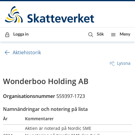
Till innehåll
Till navigationen
Till chattrobot
Logga in
Sök
Meny
Aktiehistorik
Lyssna
Wonderboo Holding AB
Organisationsnummer 
559397-1723
Namnändringar och notering på lista
År
Kommentarer
Aktien är noterad på Nordic SME