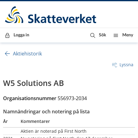
Till innehåll
Till navigationen
Till chattrobot
Logga in
Sök
Meny
Aktiehistorik
Lyssna
W5 Solutions AB
Organisationsnummer 
556973-2034
Namnändringar och notering på lista
År
Kommentarer
Aktien är noterad på First North