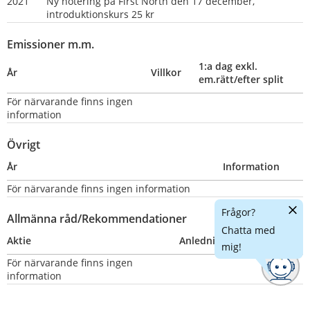
2021
Ny notering på First North den 17 december, 
introduktionskurs 25 kr
Emissioner m.m.
1:a dag exkl. 
År
Villkor
em.rätt/efter split
För närvarande finns ingen 
information
Övrigt
År
Information
För närvarande finns ingen information
Dölj
Frågor?
Allmänna råd/Rekommendationer
chatt
Chatta med
Aktie
Anledning
Nummer
mig!
För närvarande finns ingen 
information