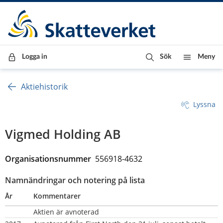
Till innehåll
Till navigationen
Till chattrobot
Logga in
Sök
Meny
Aktiehistorik
Lyssna
Vigmed Holding AB
Organisationsnummer  
556918-4632
Namnändringar och notering på lista
År
Kommentarer
Aktien är avnoterad