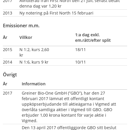
2017
Avnoterad från First North den 21 juli, senast betalt 
denna dag var 1,20 kr
2013
Ny notering på First North 15 februari
Emissioner m.m.
1:a dag exkl. 
År
Villkor
em.rätt/efter split
2015
N 1:2, kurs 2,60 
18/11
kr                            
2014
N 1:6, kurs 9 kr
10/11
Övrigt
År
Information
2017  
Greiner Bio-One GmbH (”GBO”), har den 27 
februari 2017 lämnat ett offentligt kontant 
uppköpserbjudande till aktieägarna i Vigmed att 
överlåta samtliga aktier i Vigmed till GBO. GBO 
erbjuder 1,00 krona kontant för varje aktie i 
Vigmed.
Den 13 april 2017 offentliggjorde GBO sitt beslut 