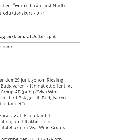
er. Överförd från First North.
troduktionskurs 49 kr
ag exkl. em.rätt/efter split
ember
ar den 29 juni, genom Riesling 
"Budgivaren"), lämnat ett offentligt 
Group AB (publ) ("Viva Wine 
 aktier i Bolaget till Budgivaren 
rbjudandet").
korat av att Erbjudandet 
ir ägare till aktier som 
ntalet aktier i Viva Wine Group.
 omkring den 31 juli 2026 och 