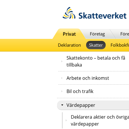
Till innehåll
Till navigationen
Till chattrobot
Privat
Företag
Före
Deklaration
Skatter
Folkbokf
Skattekonto – betala och få
tillbaka
Arbete och inkomst
Bil och trafik
Värdepapper
Deklarera aktier och övrig
värdepapper