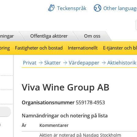
Teckenspråk
Other languag
Sök
ningar
Offentliga aktörer
Om oss
öring
Fastigheter och bostad
Internationellt
E-tjänster och b
Privat
Skatter
Värdepapper
Aktiehistorik
Viva Wine Group AB
Organisationsnummer 
559178-4953
Namnändringar och notering på lista
a
År
Kommentarer
Aktien är noterad på Nasdaq Stockholm