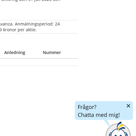
Avanza. Anmälningsperiod: 24 
 kronor per aktie.
Anledning
Nummer
Dölj
Frågor?
chatt
Chatta med mig!