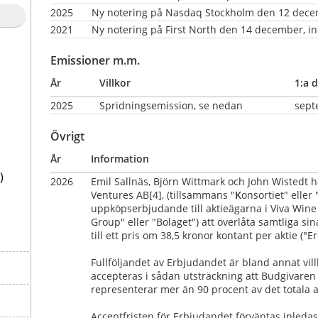
2025
Ny notering på Nasdaq Stockholm den 12 decemb
2021
Ny notering på First North den 14 december, in
Emissioner m.m.
År
Villkor
1:a d
2025
Spridningsemission, se nedan
sept
Övrigt
År
Information
)
2026
Emil Sallnäs, Björn Wittmark och John Wistedt h
Ventures AB[4], (tillsammans "
K
onsortiet" eller 
uppköpserbjudande till aktieägarna i Viva Wine 
Group" eller "Bolaget") att överlåta samtliga sina
till ett pris om 38,5 kronor kontant per aktie ("E
Fullföljandet av Erbjudandet är bland annat vill
accepteras i sådan utsträckning att Budgivaren bl
representerar mer än 90 procent av det totala a
Acceptfristen för Erbjudandet förväntas inledas