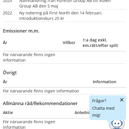
2025
Namnändring från Purefun Group AB till Vuxen 
Group AB den 5 maj
2022
Ny notering på First North den 14 februari, 
introduktionskurs 25 kr
Emissioner m.m.
1:a dag exkl. 
År
Villkor
em.rätt/efter split
För närvarande finns ingen 
information
Övrigt
År
Information
För närvarande finns ingen information
Dölj
Frågor?
Allmänna råd/Rekommendationer
chatt
Chatta med
Aktie
Anledning
Nummer
mig!
För närvarande finns ingen 
information