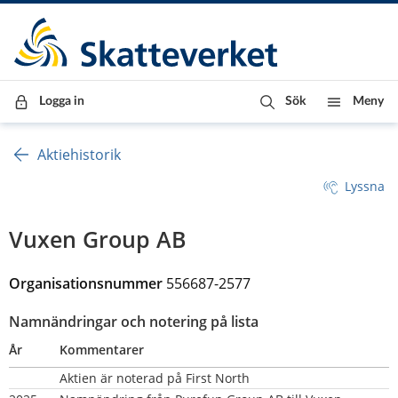
Till innehåll
Till navigationen
Till chattrobot
Logga in
Sök
Meny
Aktiehistorik
Lyssna
Vuxen Group AB
Organisationsnummer 
556687-2577
Namnändringar och notering på lista
År
Kommentarer
Aktien är noterad på First North