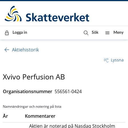
Till innehåll
Till navigationen
Till chattrobot
Logga in
Sök
Meny
Aktiehistorik
Lyssna
Xvivo Perfusion AB
Organisationsnummer
556561-0424
Namnändringar och notering på lista
År
Kommentarer
Aktien är noterad på Nasdaq Stockholm