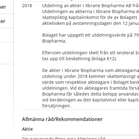
2018  
Utdelning av aktier i Xbrane Biopharma AB från 
ner
Utdelningen av aktierna i Xbrane Biopharma AB 
skattepliktig kapitalinkomst för de av Bolagets 
ner
aktieboken på avstämningsdagen den 12 janua
Bolaget har uppgett ett utdelningsvärde på 79 
Biopharma.
Eftersom utdelningen skett från ett onoterat b
tas upp till beskattning (bilaga K12).
De aktier i Xbrane Biopharma som aktieägarna 
utdelning under 2018 kommer skattemässigt att
värde som respektive aktieägare i Bolaget besk
utdelningen. Vid en aktieägares framtida försäl
Biopharma får således detta belopp användas
vid beräkningen av den kapitalvinst eller kapit
försäljningen.
Allmänna råd/Rekommendationer
Aktie
För närvarande finns inga Allmänna råd