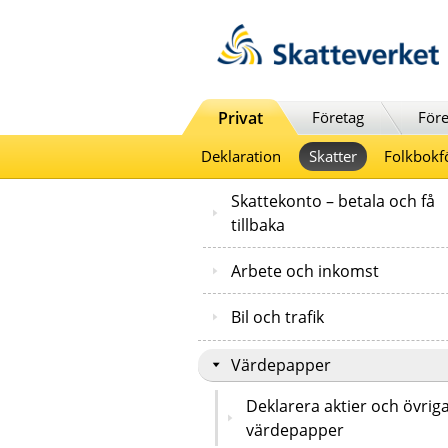
Till innehåll
Till navigationen
Till chattrobot
Privat
Företag
Före
Deklaration
Skatter
Folkbokf
Skattekonto – betala och få
tillbaka
Arbete och inkomst
Bil och trafik
Värdepapper
Deklarera aktier och övrig
värdepapper