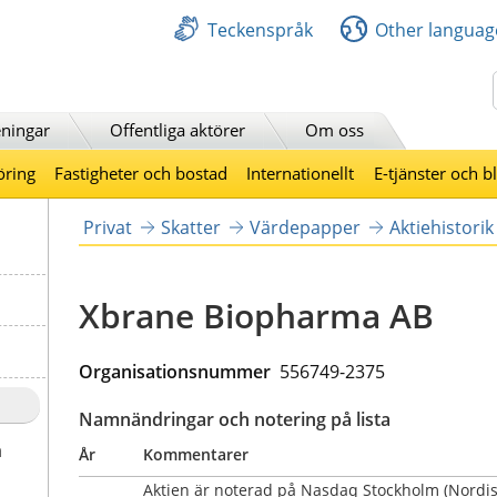
Teckenspråk
Other languag
Sök
ningar
Offentliga aktörer
Om oss
öring
Fastigheter och bostad
Internationellt
E-tjänster och b
Privat
Skatter
Värdepapper
Aktiehistorik
Xbrane Biopharma AB
Organisationsnummer  
556749-2375
Namnändringar och notering på lista
a
År
Kommentarer
Aktien är noterad på Nasdaq Stockholm (Nordisk