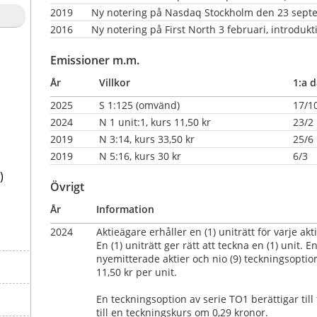
2019
Ny notering på Nasdaq Stockholm den 23 septem
2016
Ny notering på First North 3 februari, introdukt
Emissioner m.m.
År
Villkor
1:a d
2025
S 1:125 (omvänd)
17/1
2024
N 1 unit:1, kurs 11,50 kr
23/2
2019
N 3:14, kurs 33,50 kr
25/6
2019
N 5:16, kurs 30 kr                     
6/3
)
Övrigt
År
Information
2024
Aktieägare erhåller en (1) uniträtt för varje a
En (1) uniträtt ger rätt att teckna en (1) unit. En
nyemitterade aktier och nio (9) teckningsoption
11,50 kr per unit.
En teckningsoption av serie TO1 berättigar till 
till en teckningskurs om 0,29 kronor.