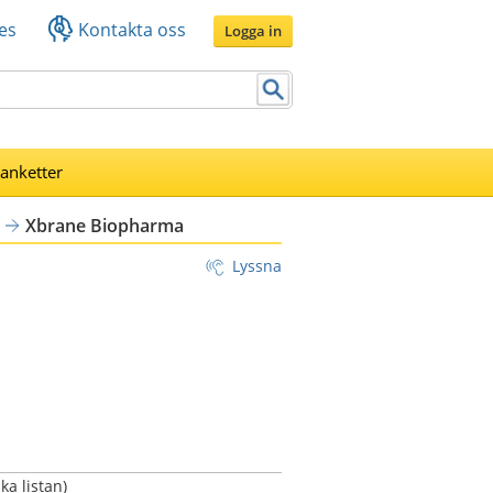
es
Kontakta oss
Logga in
lanketter
Xbrane Biopharma
Lyssna
a listan)