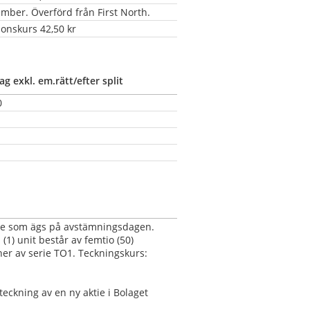
ber. Överförd från First North.
ionskurs 42,50 kr
ag exkl. em.rätt/efter split
0
ktie som ägs på avstämningsdagen. 
 (1) unit består av femtio (50) 
er av serie TO1. Teckningskurs: 
teckning av en ny aktie i Bolaget 