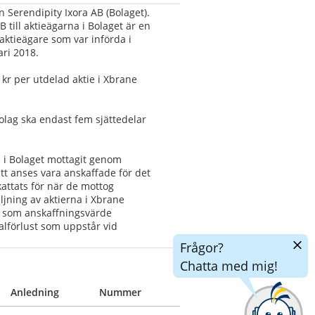
Serendipity Ixora AB (Bolaget). 
till aktieägarna i Bolaget är en 
aktieägare som var införda i 
ri 2018.
kr per utdelad aktie i Xbrane 
olag ska endast fem sjättedelar 
i Bolaget mottagit genom 
 anses vara anskaffade för det 
attats för när de mottog 
jning av aktierna i Xbrane 
 som anskaffningsvärde 
alförlust som uppstår vid 
Dölj
Frågor?
chatt
Chatta med mig!
Anledning
Nummer