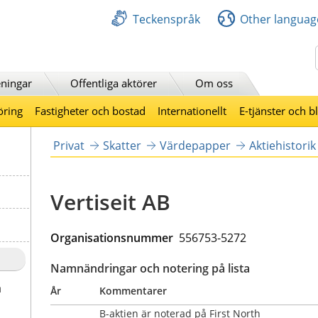
Teckenspråk
Other languag
Sök
ningar
Offentliga aktörer
Om oss
öring
Fastigheter och bostad
Internationellt
E-tjänster och b
Privat
Skatter
Värdepapper
Aktiehistorik
Vertiseit AB
Organisationsnummer  
556753-5272
Namnändringar och notering på lista
a
År
Kommentarer
B-aktien är noterad på First North