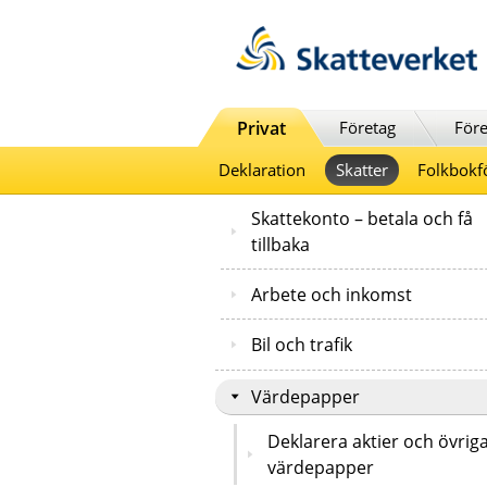
Till innehåll
Till navigationen
Till chattrobot
Privat
Företag
Före
Deklaration
Skatter
Folkbokf
Skattekonto – betala och få
tillbaka
Arbete och inkomst
Bil och trafik
Värdepapper
Deklarera aktier och övrig
värdepapper