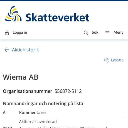
Till innehåll
Till navigationen
Till chattrobot
Logga in
Sök
Meny
Aktiehistorik
Lyssna
Wiema AB
Organisationsnummer  
556872-5112
Namnändringar och notering på lista
År
Kommentarer
Aktien är avnoterad