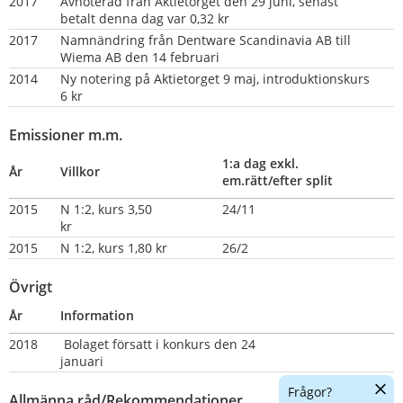
2017
Avnoterad från Aktietorget den 29 juni, senast 
betalt denna dag var 0,32 kr
2017
Namnändring från Dentware Scandinavia AB till 
Wiema AB den 14 februari
2014
Ny notering på Aktietorget 9 maj, introduktionskurs 
6 kr
Emissioner m.m.
1:a dag exkl. 
År
Villkor
em.rätt/efter split
2015
N 1:2, kurs 3,50 
24/11
kr                    
2015
N 1:2, kurs 1,80 kr
26/2
Övrigt
År
Information
2018
 Bolaget försatt i konkurs den 24 
januari                              
Dölj
Frågor?
Allmänna råd/Rekommendationer
chatt