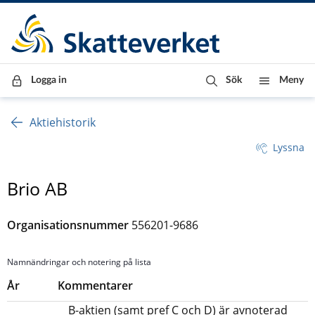
Till innehåll
Till navigationen
Till chattrobot
Logga in
Sök
Meny
Aktiehistorik
Lyssna
Brio AB
Organisationsnummer
556201-9686
Namnändringar och notering på lista
År
Kommentarer
B-aktien (samt pref C och D) är avnoterad