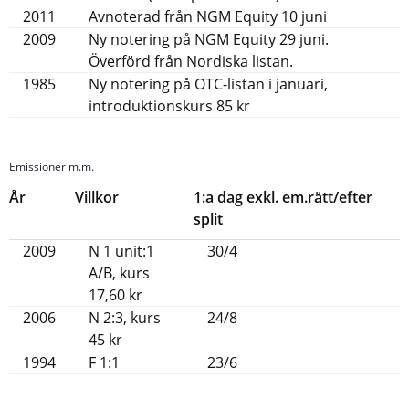
2011
Avnoterad från NGM Equity 10 juni
2009
Ny notering på NGM Equity 29 juni.
Överförd från Nordiska listan.
1985
Ny notering på OTC-listan i januari,
introduktionskurs 85 kr
Emissioner m.m.
År
Villkor
1:a dag exkl. em.rätt/efter
split
2009
N 1 unit:1
30/4
A/B, kurs
17,60 kr
2006
N 2:3, kurs
24/8
45 kr
1994
F 1:1
23/6