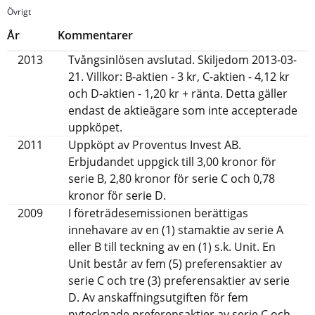
Övrigt
År
Kommentarer
2013
Tvångsinlösen avslutad. Skiljedom 2013-03-
21. Villkor: B-aktien - 3 kr, C-aktien - 4,12 kr
och D-aktien - 1,20 kr + ränta. Detta gäller
endast de aktieägare som inte accepterade
uppköpet.
2011
Uppköpt av Proventus Invest AB.
Erbjudandet uppgick till 3,00 kronor för
serie B, 2,80 kronor för serie C och 0,78
kronor för serie D.
2009
I företrädesemissionen berättigas
innehavare av en (1) stamaktie av serie A
eller B till teckning av en (1) s.k. Unit. En
Unit består av fem (5) preferensaktier av
serie C och tre (3) preferensaktier av serie
D. Av anskaffningsutgiften för fem
nytecknade preferensaktier av serie C och