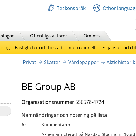
Teckenspråk
Other languag
Sök
ningar
Offentliga aktörer
Om oss
öring
Fastigheter och bostad
Internationellt
E-tjänster och b
Privat
Skatter
Värdepapper
Aktiehistorik
BE Group AB
Organisationsnummer
556578-4724
Namnändringar och notering på lista
a
År
Kommentarer
Aktien är noterad på Nasdaq Stockholm (Nordis