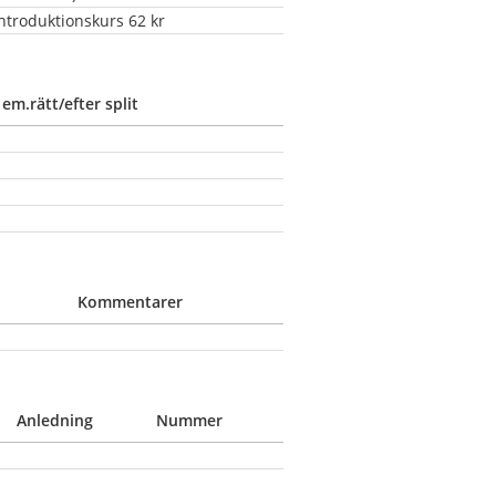
ntroduktionskurs 62 kr
 em.rätt/efter split
Kommentarer
Anledning
Nummer