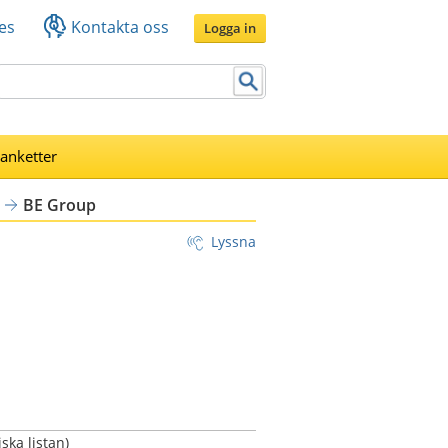
es
Kontakta oss
Logga in
lanketter
BE Group
Lyssna
ka listan)