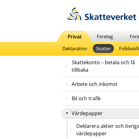
Till innehåll
Till navigationen
Till chattrobot
Privat
Företag
Före
Deklaration
Skatter
Folkbokf
Skattekonto – betala och få
tillbaka
Arbete och inkomst
Bil och trafik
Värdepapper
Deklarera aktier och övrig
värdepapper