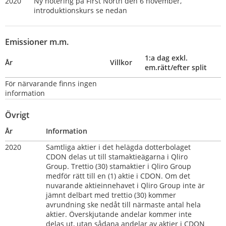
2020
Ny notering på First North den 6 november, 
introduktionskurs se nedan                      
Emissioner m.m.
1:a dag exkl. 
År
Villkor
em.rätt/efter split
För närvarande finns ingen 
information
Övrigt
År
Information
2020      
Samtliga aktier i det helägda dotterbolaget 
CDON delas ut till stamaktieägarna i Qliro 
Group. Trettio (30) stamaktier i Qliro Group 
medför rätt till en (1) aktie i CDON. Om det 
nuvarande aktieinnehavet i Qliro Group inte är 
jämnt delbart med trettio (30) kommer 
avrundning ske nedåt till närmaste antal hela 
aktier. Överskjutande andelar kommer inte 
delas ut, utan sådana andelar av aktier i CDON 