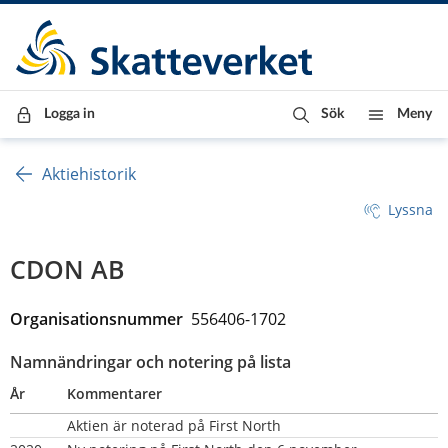
Till innehåll
Till navigationen
Till chattrobot
Logga in
Sök
Meny
Aktiehistorik
Lyssna
CDON AB
Organisationsnummer  
556406-1702
Namnändringar och notering på lista
År
Kommentarer
Aktien är noterad på First North