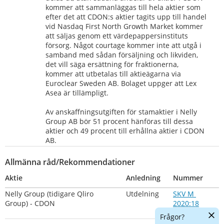
kommer att sammanläggas till hela aktier som 
efter det att CDON:s aktier tagits upp till handel 
vid Nasdaq First North Growth Market kommer 
att säljas genom ett värdepappersinstituts 
försorg. Något courtage kommer inte att utgå i 
samband med sådan försäljning och likviden, 
det vill säga ersättning för fraktionerna, 
kommer att utbetalas till aktieägarna via 
Euroclear Sweden AB. Bolaget uppger att Lex 
Asea är tillämpligt.
Av anskaffningsutgiften för stamaktier i Nelly 
Group AB bör 51 procent hänföras till dessa 
aktier och 49 procent till erhållna aktier i CDON 
AB.
Allmänna råd/Rekommendationer
Aktie
Anledning
Nummer
Nelly Group (tidigare Qliro 
Utdelning
SKV M 
Group) - CDON
2020:18
Länk till an
Dölj
Frågor?
chatt