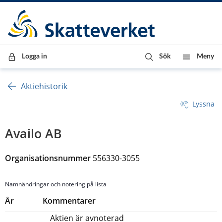
Till innehåll
Till navigationen
Till chattrobot
Logga in
Sök
Meny
Aktiehistorik
Lyssna
Availo AB
Organisationsnummer 
556330-3055
Namnändringar och notering på lista
År
Kommentarer
Aktien är avnoterad