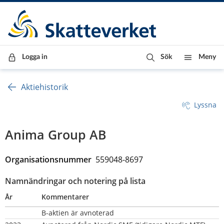
Till innehåll
Till navigationen
Till chattrobot
Logga in
Sök
Meny
Aktiehistorik
Lyssna
Anima Group AB
Organisationsnummer  
559048-8697
Namnändringar och notering på lista
År
Kommentarer
B-aktien är avnoterad