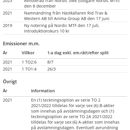
2023
Avnoterad från Nordic SME (tidigare Nordic MTF) 
den 8 december
2021
Namnändring från Hästkällaren Rid Trav & 
Western AB till Anima Group AB den 17 juni
2019    
Ny notering på Nordic MTF den 17 juli, 
introduktionskurs 10 kr
Emissioner m.m.
År
Villkor
1:a dag exkl. em.rätt/efter split
2021
1 TO2:6
8/7
2021
1 TO1:4
26/3
Övrigt
År
Information
2021
En (1) teckningsoption av serie TO 2 
2021/2022 tilldelas för varje sex (6) B-aktier 
som innehas på avstämningsdagen och (1) 
teckningsoption av serie TO 2A 2021/2022 
tilldelas för varje sex (6) A-aktier som innehas 
på avstämningsdagen. Eventuell avrundning 