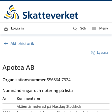
Till innehåll
Till navigationen
Till chattrobot
Logga in
Sök
Meny
Aktiehistorik
Lyssna
Apotea AB
Organisationsnummer 
556864-7324
Namnändringar och notering på lista
År
Kommentarer
Aktien är noterad på Nasdaq Stockholm