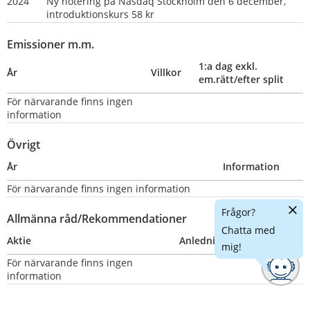
2024
Ny notering på Nasdaq Stockholm den 6 december, 
introduktionskurs 58 kr
Emissioner m.m.
1:a dag exkl. 
År
Villkor
em.rätt/efter split
För närvarande finns ingen 
information
Övrigt
År
Information
För närvarande finns ingen information
Dölj
Frågor?
Allmänna råd/Rekommendationer
chatt
Chatta med
Aktie
Anledning
Nummer
mig!
För närvarande finns ingen 
information