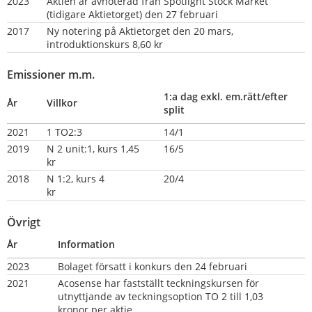
2023
Aktien är avnoterad från Spotlight Stock Market 
(tidigare Aktietorget) den 27 februari
2017
Ny notering på Aktietorget den 20 mars, 
introduktionskurs 8,60 kr
Emissioner m.m.
1:a dag exkl. em.rätt/efter 
År
Villkor
split
2021
1 TO2:3
14/1
2019
N 2 unit:1, kurs 1,45 
16/5
kr
2018
N 1:2, kurs 4 
20/4
kr                  
Övrigt
År
Information
2023
Bolaget försatt i konkurs den 24 februari
2021
Acosense har fastställt teckningskursen för 
utnyttjande av teckningsoption TO 2 till 1,03 
kronor per aktie.