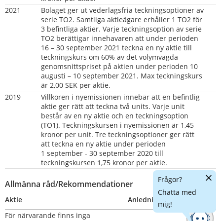
2021
Bolaget ger ut vederlagsfria teckningsoptioner av 
serie TO2. Samtliga aktieägare erhåller 1 TO2 för 
3 befintliga aktier. Varje teckningsoption av serie 
TO2 berättigar innehavaren att under perioden 
16 – 30 september 2021 teckna en ny aktie till 
teckningskurs om 60% av det volymvägda 
genomsnittspriset på aktien under perioden 10 
augusti – 10 september 2021. Max teckningskurs 
är 2,00 SEK per aktie.
2019    
Villkoren i nyemissionen innebär att en befintlig 
aktie ger rätt att teckna två units. Varje unit 
består av en ny aktie och en teckningsoption 
(TO1). Teckningskursen i nyemissionen är 1,45 
kronor per unit. Tre teckningsoptioner ger rätt 
att teckna en ny aktie under perioden  
1 september - 30 september 2020 till 
teckningskursen 1,75 kronor per aktie.
Dölj
Frågor?
Allmänna råd/Rekommendationer
chatt
Chatta med
Aktie
Anledning
Nummer
mig!
För närvarande finns inga 