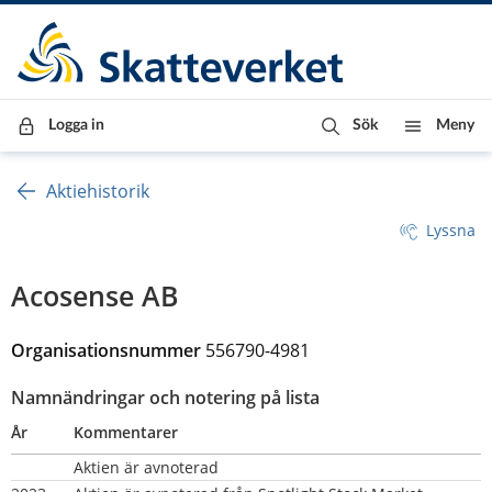
Till innehåll
Till navigationen
Till chattrobot
Logga in
Sök
Meny
Aktiehistorik
Lyssna
Acosense AB
Organisationsnummer 
556790-4981
Namnändringar och notering på lista
År
Kommentarer
Aktien är avnoterad