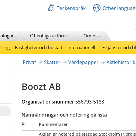
Teckenspråk
Other languag
Sök
ningar
Offentliga aktörer
Om oss
öring
Fastigheter och bostad
Internationellt
E-tjänster och b
Privat
Skatter
Värdepapper
Aktiehistorik
Boozt AB
Organisationsnummer 
556793-5183
Namnändringar och notering på lista
a
År
Kommentarer
Aktien är noterad på Nasdaq Stockholm (Nordisk