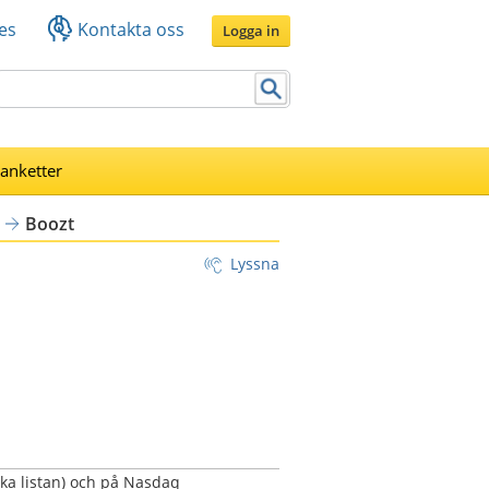
es
Kontakta oss
Logga in
lanketter
Boozt
Lyssna
a listan) och på Nasdaq 