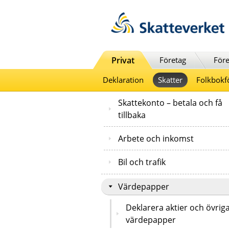
Till innehåll
Till navigationen
Till chattrobot
Privat
Företag
Före
Deklaration
Skatter
Folkbokf
Skattekonto – betala och få
tillbaka
Arbete och inkomst
Bil och trafik
Värdepapper
Deklarera aktier och övrig
värdepapper