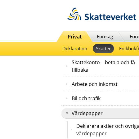
Till innehåll
Till navigationen
Till chattrobot
Privat
Företag
Före
Deklaration
Skatter
Folkbokf
Skattekonto – betala och få
tillbaka
Arbete och inkomst
Bil och trafik
Värdepapper
Deklarera aktier och övrig
värdepapper