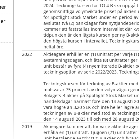
2024. Teckningskursen för TO 4 B ska uppgå till
ner
genomsnittliga volymviktade priset på aktien en
för Spotlight Stock Market under en period av
ner
avslutas två (2) bankdagar före nyttjandeperi
kommer att fastställas inom intervallet där kvo
tidpunkten är den lägsta kursen per ny B-aktie
den högsta kursen i intervallet. Teckningskurs
heltal öre.
2022
Aktieägare erhåller en (1) uniträtt per varje (
avstämningsdagen, och åtta (8) uniträtter ger rä
unit består av fyra (4) nyemitterade B-aktier o
teckningsoption av serie 2022/2023. Teckningsk
Teckningskursen för teckning av B-aktier med 
motsvarar 75 procent av den volymvägda genom
Bolagets B-aktier på Spotlight Stock Market un
handelsdagar närmast före den 14 augusti 202
vara högre än 3,20 SEK och inte heller lägre ä
teckningen av B-aktier med stöd av tecknings
den 14 augusti 2023 till och med 28 augusti 2
2019   
Aktieägare kommer att, för varje aktie de äger
erhålla en (1) uniträtt. Tjugoen (21) uniträtter b
unit bestående av tolv (12) B-aktier och fyra (4