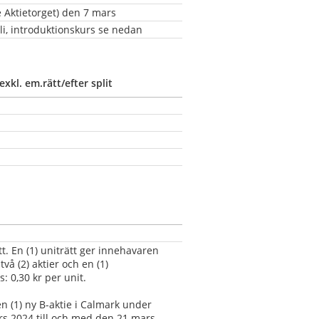
e Aktietorget) den 7 mars
li, introduktionskurs se nedan
exkl. em.rätt/efter split
ätt. En (1) uniträtt ger innehavaren 
två (2) aktier och en (1) 
: 0,30 kr per unit.
n (1) ny B-aktie i Calmark under 
s 2024 till och med den 21 mars 