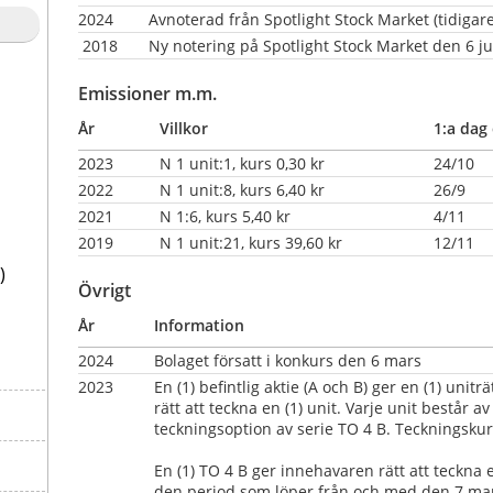
2024
Avnoterad från Spotlight Stock Market (tidigar
 2018
Ny notering på Spotlight Stock Market den 6 ju
Emissioner m.m.
År
Villkor
1:a dag 
2023
N 1 unit:1, kurs 0,30 kr
24/10
2022
N 1 unit:8, kurs 6,40 kr
26/9
2021
N 1:6, kurs 5,40 kr
4/11
2019
N 1 unit:21, kurs 39,60 kr
12/11
)
Övrigt
År
Information
2024
Bolaget försatt i konkurs den 6 mars
2023
En (1) befintlig aktie (A och B) ger en (1) unitr
rätt att teckna en (1) unit. Varje unit består av 
teckningsoption av serie TO 4 B. Teckningskurs
En (1) TO 4 B ger innehavaren rätt att teckna e
den period som löper från och med den 7 mar