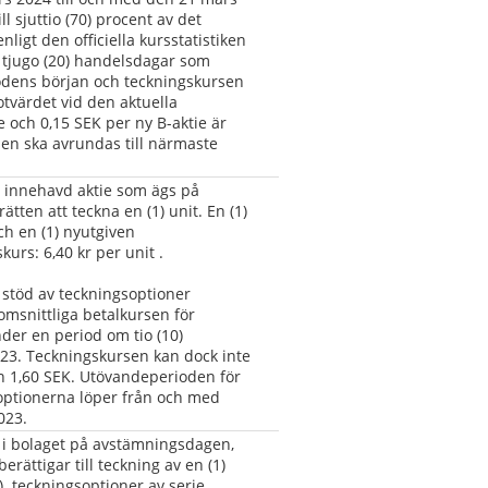
 sjuttio (70) procent av det 
ligt den officiella kursstatistiken 
 tjugo (20) handelsdagar som 
odens början och teckningskursen 
tvärdet vid den aktuella 
 och 0,15 SEK per ny B-aktie är 
en ska avrundas till närmaste 
1) innehavd aktie som ägs på 
tten att teckna en (1) unit. En (1) 
ch en (1) nyutgiven 
urs: 6,40 kr per unit .
stöd av teckningsoptioner 
snittliga betalkursen för 
der en period om tio (10) 
3. Teckningskursen kan dock inte 
n 1,60 SEK. Utövandeperioden för 
optionerna löper från och med 
023.
 i bolaget på avstämningsdagen, 
erättigar till teckning av en (1) 
)  teckningsoptioner av serie 