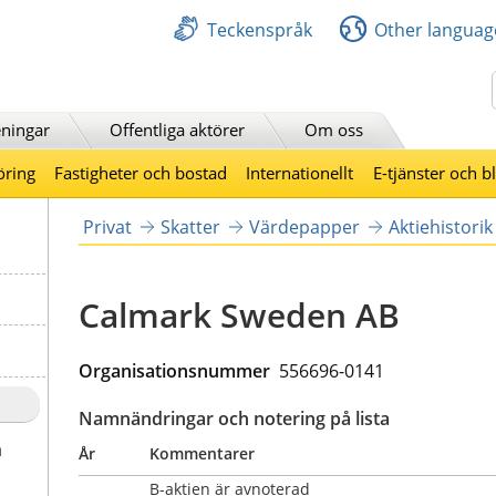
Teckenspråk
Other languag
Sök
ningar
Offentliga aktörer
Om oss
öring
Fastigheter och bostad
Internationellt
E-tjänster och b
Privat
Skatter
Värdepapper
Aktiehistorik
Calmark Sweden AB
Organisationsnummer  
556696-0141
Namnändringar och notering på lista
a
År
Kommentarer
B-aktien är avnoterad