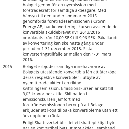
bolaget genomför en nyemission med 
företrädesrätt för samtliga aktieägare. Med 
hänsyn till den under sommaren 2015 
genomförda företrädesemissionen i Crown 
Energy AB, har konverteringskursen avseende det 
konvertibla skuldebrevet KV1 2013/2016 
omräknats från 10,00 SEK till 9,96 SEK. Påkallande 
av konvertering kan ske nästa gång under 
perioden 1-31 december 2015. Sista 
konverteringstillfälle är mellan den 1-31 mars 
2016.
2015
Bolaget erbjuder samtliga innehavarare av 
Bolagets utestående konvertibla lån att återköpa 
deras respektive konvertibler i utbyte av 
nyemitterade aktier i en riktad 
kvittningsemission. Emissionskursen är satt till 
3,03 kronor per aktie. Skillnaden i 
emissionskursen jämfört med 
företrädesemissionen beror på att Bolaget 
erbjuder att köpa tillbaka konvertiblerna utan ett 
års upplupen ränta.
Enligt Skatteverket blir det ett skattepliktigt byte 
när en konvertibel byts ut mot aktier i samband 