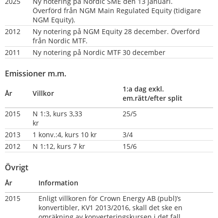
2025
Ny notering på Nordic SME den 13 januari. 
Överförd från NGM Main Regulated Equity (tidigare 
NGM Equity).
2012
Ny notering på NGM Equity 28 december. Överförd 
från Nordic MTF.
2011
Ny notering på Nordic MTF 30 december
Emissioner m.m.
1:a dag exkl. 
År
Villkor
em.rätt/efter split
2015
N 1:3, kurs 3,33 
25/5
kr                       
2013
1 konv.:4, kurs 10 kr
3/4
2012
N 1:12, kurs 7 kr
15/6
Övrigt
År
Information
2015   
Enligt villkoren för Crown Energy AB (publ)’s 
konvertibler, KV1 2013/2016, skall det ske en 
omräkning av konverteringskursen i det fall 