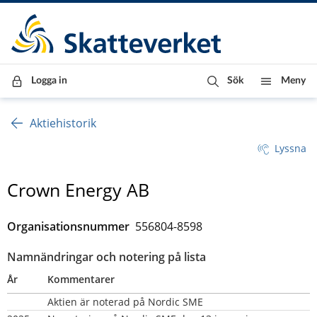
Till innehåll
Till navigationen
Till chattrobot
Logga in
Sök
Meny
Aktiehistorik
Lyssna
Crown Energy AB
Organisationsnummer
556804-8598
Namnändringar och notering på lista
År
Kommentarer
Aktien är noterad på Nordic SME