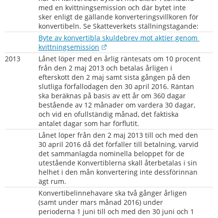
med en kvittningsemission och där bytet inte 
sker enligt de gällande konverteringsvillkoren för 
konvertibeln. Se Skatteverkets ställningstagande:
Byte av konvertibla skuldebrev mot aktier genom 
Länk till annan webbplats.
kvittningsemission
2013
Lånet löper med en årlig räntesats om 10 procent 
från den 2 maj 2013 och betalas årligen i 
efterskott den 2 maj samt sista gången på den 
slutliga förfallodagen den 30 april 2016. Räntan 
ska beräknas på basis av ett år om 360 dagar 
bestående av 12 månader om vardera 30 dagar, 
och vid en ofullständig månad, det faktiska 
antalet dagar som har förflutit.
Lånet löper från den 2 maj 2013 till och med den 
30 april 2016 då det förfaller till betalning, varvid 
det sammanlagda nominella beloppet för de 
utestående Konvertiblerna skall återbetalas i sin 
helhet i den mån konvertering inte dessförinnan 
ägt rum.
Konvertibelinnehavare ska två gånger årligen 
(samt under mars månad 2016) under 
perioderna 1 juni till och med den 30 juni och 1 