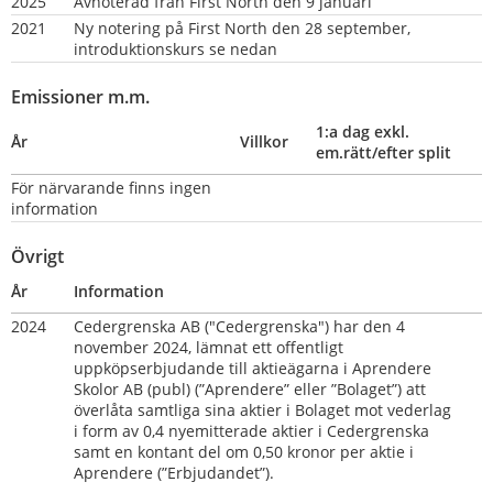
2025
Avnoterad från First North den 9 januari
2021
Ny notering på First North den 28 september, 
introduktionskurs se nedan
Emissioner m.m.
1:a dag exkl. 
År
Villkor
em.rätt/efter split
För närvarande finns ingen 
information
Övrigt
År
Information
2024
Cedergrenska AB ("Cedergrenska") har den 4 
november 2024, lämnat ett offentligt 
uppköpserbjudande till aktieägarna i Aprendere 
Skolor AB (publ) (”Aprendere” eller ”Bolaget”) att 
överlåta samtliga sina aktier i Bolaget mot vederlag 
i form av 0,4 nyemitterade aktier i Cedergrenska 
samt en kontant del om 0,50 kronor per aktie i 
Aprendere (”Erbjudandet”).