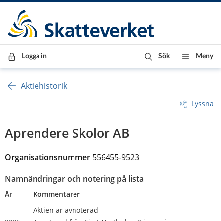
Till innehåll
Till navigationen
Till chattrobot
Logga in
Sök
Meny
Aktiehistorik
Lyssna
Aprendere Skolor AB
Organisationsnummer 
556455-9523
Namnändringar och notering på lista
År
Kommentarer
Aktien är avnoterad