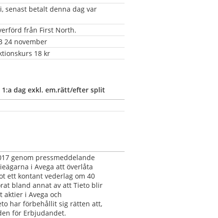
 senast betalt denna dag var 
rförd från First North.
AB 24 november
ktionskurs 18 kr
1:a dag exkl. em.rätt/efter split
 2017 genom pressmeddelande 
ieägarna i Avega att överlåta 
mot ett kontant vederlag om 40 
rat bland annat av att Tieto blir 
 aktier i Avega och 
ar förbehållit sig rätten att, 
oden för Erbjudandet. 