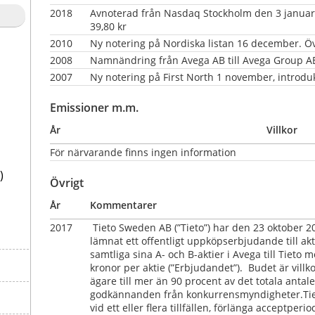
2018
Avnoterad från Nasdaq Stockholm den 3 januari,
39,80 kr
2010
Ny notering på Nordiska listan 16 december. Öve
2008
Namnändring från Avega AB till Avega Group 
2007
Ny notering på First North 1 november, introdu
Emissioner m.m.
År
Villkor
För närvarande finns ingen information
)
Övrigt
År
Kommentarer
2017
 Tieto Sweden AB (”Tieto”) har den 23 oktober
lämnat ett offentligt uppköpserbjudande till akt
samtliga sina A- och B-aktier i Avega till Tieto 
kronor per aktie (”Erbjudandet”).  Budet är villko
ägare till mer än 90 procent av det totala antalet
godkännanden från konkurrensmyndigheter.Tieto h
vid ett eller flera tillfällen, förlänga acceptperi