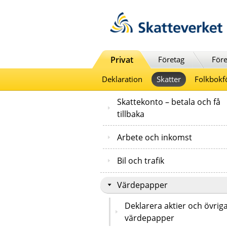
Till innehåll
Till navigationen
Till chattrobot
Privat
Företag
Före
Deklaration
Skatter
Folkbokf
Skattekonto – betala och få
tillbaka
Arbete och inkomst
Bil och trafik
Värdepapper
Deklarera aktier och övrig
värdepapper