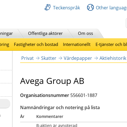
Teckenspråk
Other languag
Sök
ningar
Offentliga aktörer
Om oss
öring
Fastigheter och bostad
Internationellt
E-tjänster och b
Privat
Skatter
Värdepapper
Aktiehistorik
Avega Group AB
Organisationsnummer
556601-1887
Namnändringar och notering på lista
a
År
Kommentarer
B-aktien är avnoterad