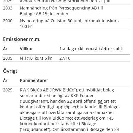
2025
Avnoterad från Nasdaq Stockholm den 21 juli
2003
Namnändring från Pyrosequencing AB till 
Biotage AB 15 december
2000
Ny notering på O-listan 30 juni, introduktionskurs 
100 kr
Emissioner m.m.
År
Villkor
1:a dag exkl. em.rätt/efter split
2005
N 1:10, kurs 6 kr
27/10
Övrigt
År
Kommentarer
2025
RWK BidCo AB (”RWK BidCo”), ett nybildat bolag 
som är indirekt helägt av KKR Fonder 
(”Budgivaren”), har den 22 april offentliggjort ett 
kontant offentligt uppköpserbjudande till Biotages 
aktieägare att överlåta samtliga sina stamaktier i 
Biotage till RWK BidCo mot ett vederlag om 145 
kronor kontant per stamaktie i Biotage 
(”Erbjudandet”). Om årsstämman i Biotage den 24 