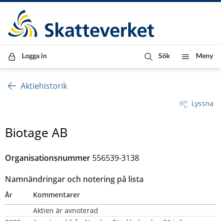
Till innehåll
Till navigationen
Till chattrobot
Logga in
Sök
Meny
Aktiehistorik
Lyssna
Biotage AB
Organisationsnummer
556539-3138
Namnändringar och notering på lista
År
Kommentarer
Aktien är avnoterad