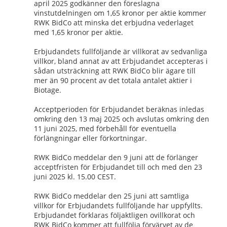
april 2025 godkänner den föreslagna 
vinstutdelningen om 1,65 kronor per aktie kommer 
RWK BidCo att minska det erbjudna vederlaget 
med 1,65 kronor per aktie.
Erbjudandets fullföljande är villkorat av sedvanliga 
villkor, bland annat av att Erbjudandet accepteras i 
sådan utsträckning att RWK BidCo blir ägare till 
mer än 90 procent av det totala antalet aktier i 
Biotage.
Acceptperioden för Erbjudandet beräknas inledas 
omkring den 13 maj 2025 och avslutas omkring den 
11 juni 2025, med förbehåll för eventuella 
förlängningar eller förkortningar.
RWK BidCo meddelar den 9 juni att de förlänger 
acceptfristen för Erbjudandet till och med den 23 
juni 2025 kl. 15.00 CEST.
RWK BidCo meddelar den 25 juni att samtliga 
villkor för Erbjudandets fullföljande har uppfyllts. 
Erbjudandet förklaras följaktligen ovillkorat och 
RWK BidCo kommer att fullfölja förvärvet av de 