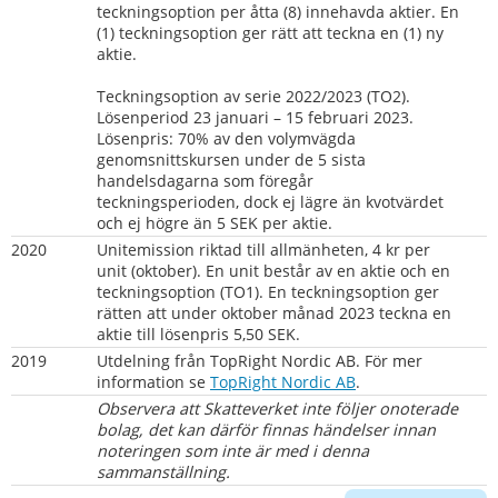
teckningsoption per åtta (8) innehavda aktier. En 
(1) teckningsoption ger rätt att teckna en (1) ny 
aktie.
Teckningsoption av serie 2022/2023 (TO2).
Lösenperiod 23 januari – 15 februari 2023.
Lösenpris: 70% av den volymvägda 
genomsnittskursen under de 5 sista 
handelsdagarna som föregår 
teckningsperioden, dock ej lägre än kvotvärdet 
och ej högre än 5 SEK per aktie.
2020     
Unitemission riktad till allmänheten, 4 kr per 
unit (oktober). En unit består av en aktie och en 
teckningsoption (TO1). En teckningsoption ger 
rätten att under oktober månad 2023 teckna en 
aktie till lösenpris 5,50 SEK.
2019
Utdelning från TopRight Nordic AB. För mer 
information se 
TopRight Nordic AB
.
Observera att Skatteverket inte följer onoterade 
bolag, det kan därför finnas händelser innan 
noteringen som inte är med i denna 
sammanställning.