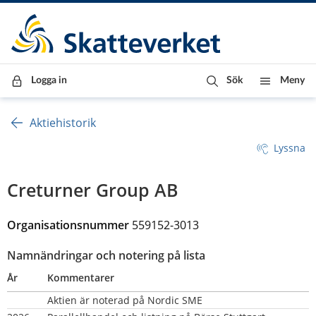
Till innehåll
Till navigationen
Till chattrobot
Logga in
Sök
Meny
Aktiehistorik
Lyssna
Creturner Group AB
Organisationsnummer 
559152-3013
Namnändringar och notering på lista
År
Kommentarer
Aktien är noterad på Nordic SME