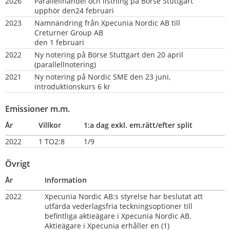
2026
Parallellhandel och listning på Börse Stuttgart 
upphör den24 februari
2023
Namnändring från Xpecunia Nordic AB till 
Creturner Group AB
den 1 februari
2022
Ny notering på Börse Stuttgart den 20 april 
(parallellnotering)
2021
Ny notering på Nordic SME den 23 juni, 
introduktionskurs 6 kr
Emissioner m.m.
År
Villkor
1:a dag exkl. em.rätt/efter split
2022
1 TO2:8
1/9
Övrigt
År
Information
2022
Xpecunia Nordic AB:s styrelse har beslutat att 
utfärda vederlagsfria teckningsoptioner till 
befintliga aktieägare i Xpecunia Nordic AB. 
Aktieägare i Xpecunia erhåller en (1) 