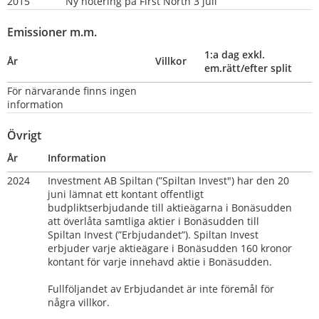
2015
Ny notering på First North 3 juli
Emissioner m.m.
1:a dag exkl. 
År
Villkor
em.rätt/efter split
För närvarande finns ingen 
information
Övrigt
År
Information
2024
Investment AB Spiltan (”Spiltan Invest") har den 20 
juni lämnat ett kontant offentligt 
budpliktserbjudande till aktieägarna i Bonäsudden 
att överlåta samtliga aktier i Bonäsudden till 
Spiltan Invest (”Erbjudandet”). Spiltan Invest 
erbjuder varje aktieägare i Bonäsudden 160 kronor 
kontant för varje innehavd aktie i Bonäsudden.
Fullföljandet av Erbjudandet är inte föremål för 
några villkor.