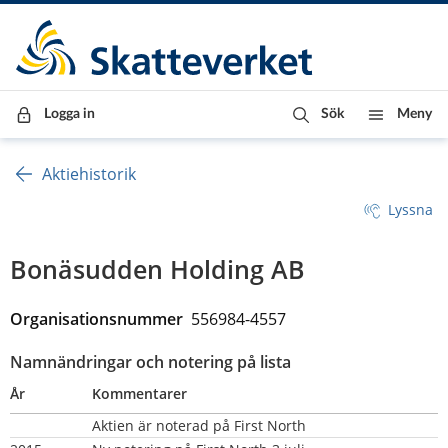
Till innehåll
Till navigationen
Till chattrobot
Logga in
Sök
Meny
Aktiehistorik
Lyssna
Bonäsudden Holding AB
Organisationsnummer  
556984-4557
Namnändringar och notering på lista
År
Kommentarer
Aktien är noterad på First North