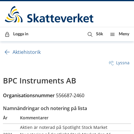
Till innehåll
Till navigationen
Till chattrobot
Logga in
Sök
Meny
Aktiehistorik
Lyssna
BPC Instruments AB
Organisationsnummer 
556687-2460
Namnändringar och notering på lista
År
Kommentarer
Aktien är noterad på Spotlight Stock Market