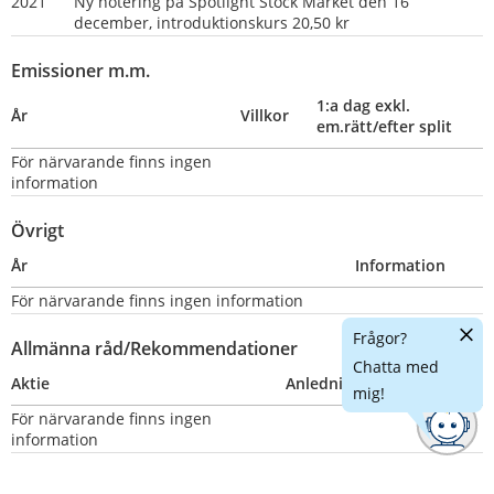
2021
Ny notering på Spotlight Stock Market den 16 
december, introduktionskurs 20,50 kr
Emissioner m.m.
1:a dag exkl. 
År
Villkor
em.rätt/efter split
För närvarande finns ingen 
information
Övrigt
År
Information
För närvarande finns ingen information
Dölj
Frågor?
Allmänna råd/Rekommendationer
chatt
Chatta med
Aktie
Anledning
Nummer
mig!
För närvarande finns ingen 
information