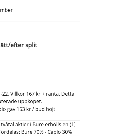
vember
ätt/efter split
22, Villkor 167 kr + ränta. Detta
epterade uppköpet.
io gav 153 kr / bud höjt
tvåtal aktier i Bure erhölls en (1)
 fördelas: Bure 70% - Capio 30%