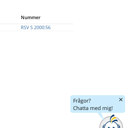
Nummer
RSV S 2000:56
Dölj
Frågor?
chatt
Chatta med mig!