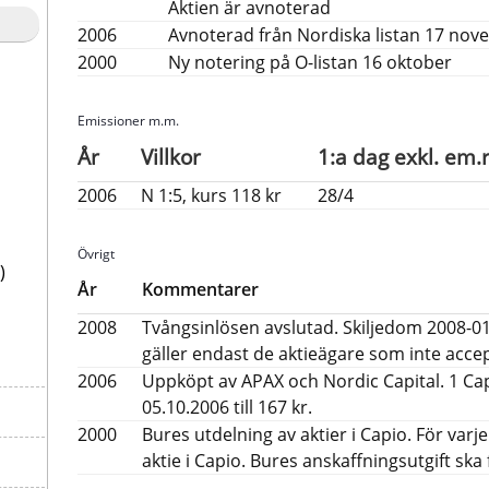
Aktien är avnoterad
2006
Avnoterad från Nordiska listan 17 no
2000
Ny notering på O-listan 16 oktober
Emissioner m.m.
År
Villkor
1:a dag exkl. em.r
2006
N 1:5, kurs 118 kr
28/4
Övrigt
)
År
Kommentarer
2008
Tvångsinlösen avslutad. Skiljedom 2008-01-
gäller endast de aktieägare som inte acc
2006
Uppköpt av APAX och Nordic Capital. 1 Cap
05.10.2006 till 167 kr.
2000
Bures utdelning av aktier i Capio. För varje 
aktie i Capio. Bures anskaffningsutgift ska