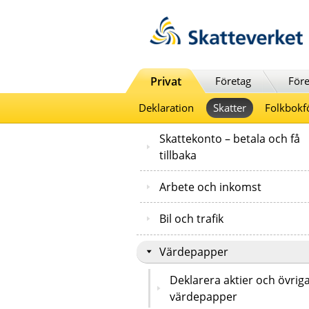
Till innehåll
Till navigationen
Till chattrobot
Privat
Företag
Före
Deklaration
Skatter
Folkbokf
Skattekonto – betala och få
tillbaka
Arbete och inkomst
Bil och trafik
Värdepapper
Deklarera aktier och övrig
värdepapper