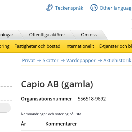
Teckenspråk
Other languag
Sök
ningar
Offentliga aktörer
Om oss
öring
Fastigheter och bostad
Internationellt
E-tjänster och b
Privat
Skatter
Värdepapper
Aktiehistorik
Capio AB (gamla)
Organisationsnummer     
556518-9692
Namnändringar och notering på lista
a
År
Kommentarer