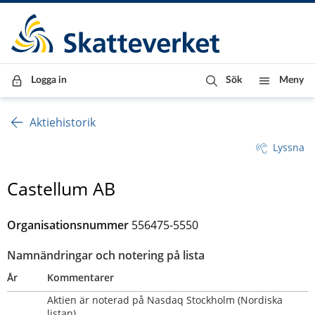
Till innehåll
Till navigationen
Till chattrobot
Logga in
Sök
Meny
Aktiehistorik
Lyssna
Castellum AB
Organisationsnummer
556475-5550
Namnändringar och notering på lista
År
Kommentarer
Aktien är noterad på Nasdaq Stockholm (Nordiska 
listan)