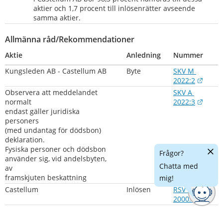
aktier och 1,7 procent till inlösenrätter avseende 
samma aktier.
Allmänna råd/Rekommendationer
Aktie
Anledning
Nummer
Kungsleden AB - Castellum AB
Byte
SKV M 
Länk 
2022:2
Observera att meddelandet 
SKV A 
Länk 
normalt
2022:3
endast gäller juridiska 
personers
(med undantag för dödsbon) 
deklaration.
Dölj
Fysiska personer och dödsbon
Frågor?
chatt
använder sig, vid andelsbyten, 
Chatta med
av
framskjuten beskattning
mig!
Castellum
Inlösen
RSV S 
2000:31