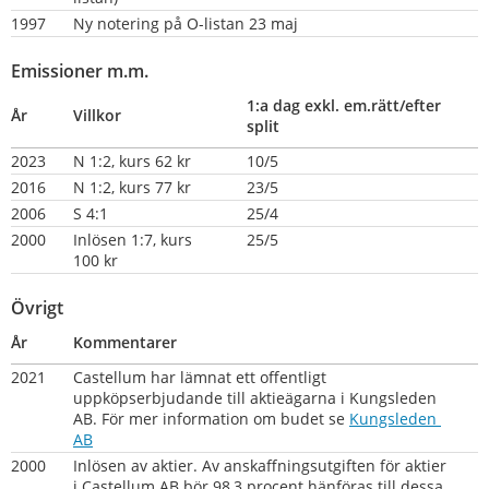
1997
Ny notering på O-listan 23 maj
Emissioner m.m.
1:a dag exkl. em.rätt/efter 
År
Villkor
split
2023
N 1:2, kurs 62 kr
10/5
2016
N 1:2, kurs 77 kr
23/5
2006
S 4:1
25/4
2000
Inlösen 1:7, kurs 
25/5
100 kr
Övrigt
År
Kommentarer
2021
Castellum har lämnat ett offentligt 
uppköpserbjudande till aktieägarna i Kungsleden 
AB. För mer information om budet se 
Kungsleden 
AB
2000
Inlösen av aktier. Av anskaffningsutgiften för aktier 
i Castellum AB bör 98,3 procent hänföras till dessa 