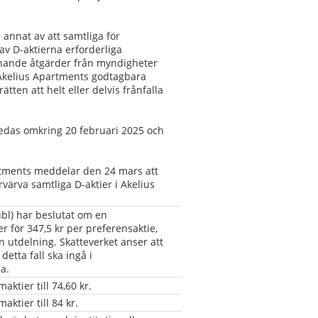
 annat av att samtliga för 
v D-aktierna erforderliga 
knande åtgärder från myndigheter 
ör Akelius Apartments godtagbara 
ätten att helt eller delvis frånfalla 
edas omkring 20 februari 2025 och 
tments meddelar den 24 mars att 
rvärva samtliga D-aktier i Akelius 
bl) har beslutat om en 
r för 347,5 kr per preferensaktie, 
 utdelning. Skatteverket anser att 
tta fall ska ingå i 
a.
ktier till 74,60 kr.
ktier till 84 kr.