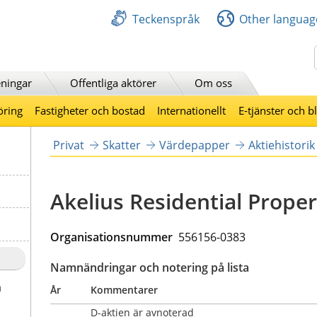
Teckenspråk
Other languag
Sök
ningar
Offentliga aktörer
Om oss
öring
Fastigheter och bostad
Internationellt
E-tjänster och b
Privat
Skatter
Värdepapper
Aktiehistorik
Akelius Residential Prope
Organisationsnummer 
 556156-0383
Namnändringar och notering på lista
a
År
Kommentarer
D-aktien är avnoterad