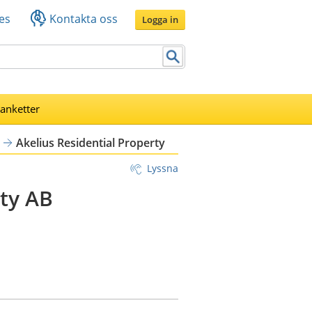
es
Kontakta oss
Logga in
lanketter
Akelius Residential Property
Lyssna
rty AB