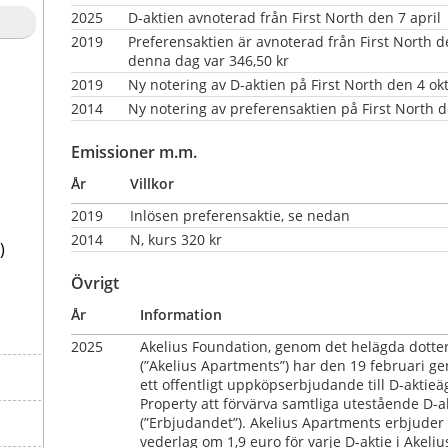
2025
D-aktien avnoterad från First North den 7 april
2019
Preferensaktien är avnoterad från First North d
denna dag var 346,50 kr
2019
Ny notering av D-aktien på First North den 4 ok
2014
Ny notering av preferensaktien på First North d
Emissioner m.m.
År
Villkor
2019
Inlösen preferensaktie, se nedan                 
2014
N, kurs 320 kr
)
Övrigt
År
Information
2025
Akelius Foundation, genom det helägda dotter
(”Akelius Apartments”) har den 19 februari 
ett offentligt uppköpserbjudande till D-aktieäg
Property att förvärva samtliga utestående D-akt
(”Erbjudandet”). Akelius Apartments erbjuder 
vederlag om 1,9 euro för varje D-aktie i Akeliu