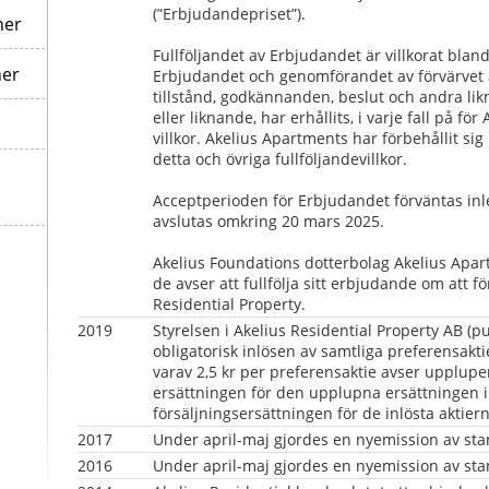
(”Erbjudandepriset”).
ner
Fullföljandet av Erbjudandet är villkorat bland
ner
Erbjudandet och genomförandet av förvärvet a
tillstånd, godkännanden, beslut och andra li
eller liknande, har erhållits, i varje fall på f
villkor. Akelius Apartments har förbehållit sig r
detta och övriga fullföljandevillkor.
Acceptperioden för Erbjudandet förväntas inl
avslutas omkring 20 mars 2025.
Akelius Foundations dotterbolag Akelius Apar
de avser att fullfölja sitt erbjudande om att fö
Residential Property.
2019   
Styrelsen i Akelius Residential Property AB (pu
obligatorisk inlösen av samtliga preferensaktie
varav 2,5 kr per preferensaktie avser upplupen
ersättningen för den upplupna ersättningen i de
försäljningsersättningen för de inlösta aktiern
2017
Under april-maj gjordes en nyemission av stama
2016
Under april-maj gjordes en nyemission av stama