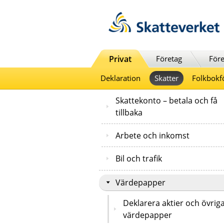
Till innehåll
Till navigationen
Till chattrobot
Privat
Företag
Före
Deklaration
Skatter
Folkbokf
Skattekonto – betala och få
tillbaka
Arbete och inkomst
Bil och trafik
Värdepapper
Deklarera aktier och övrig
värdepapper