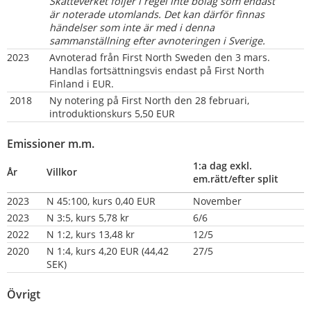
Skatteverket följer i regel inte bolag som endast 
är noterade utomlands. Det kan därför finnas 
händelser som inte är med i denna 
sammanställning efter avnoteringen i Sverige.
2023
Avnoterad från First North Sweden den 3 mars. 
Handlas fortsättningsvis endast på First North 
Finland i EUR.
 2018
Ny notering på First North den 28 februari, 
introduktionskurs 5,50 EUR
Emissioner m.m.
1:a dag exkl. 
År
Villkor
em.rätt/efter split
2023
N 45:100, kurs 0,40 EUR
November
2023
N 3:5, kurs 5,78 kr
6/6
2022
N 1:2, kurs 13,48 kr
12/5
2020
N 1:4, kurs 4,20 EUR (44,42 
27/5
SEK)                    
Övrigt