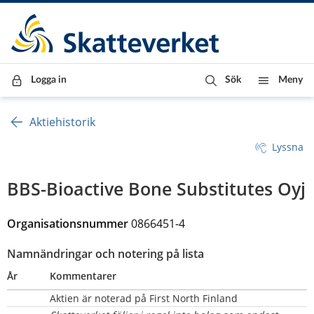
Till innehåll
Till navigationen
Till chattrobot
Logga in
Sök
Meny
Aktiehistorik
Lyssna
BBS-Bioactive Bone Substitutes Oyj
Organisationsnummer 
0866451-4
Namnändringar och notering på lista
År
Kommentarer
Aktien är noterad på First North Finland