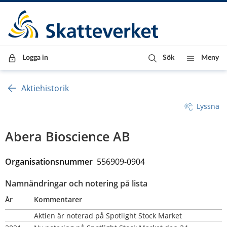
Till innehåll
Till navigationen
Till chattrobot
Logga in
Sök
Meny
Aktiehistorik
Lyssna
Abera Bioscience AB
Organisationsnummer  
556909-0904
Namnändringar och notering på lista
År
Kommentarer
Aktien är noterad på Spotlight Stock Market