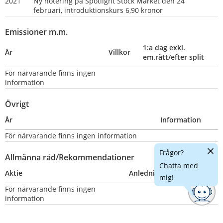
2021
Ny notering på Spotlight Stock Market den 24 
februari, introduktionskurs 6,90 kronor
Emissioner m.m.
1:a dag exkl. 
År
Villkor
em.rätt/efter split
För närvarande finns ingen 
information
Övrigt
År
Information
För närvarande finns ingen information
Dölj
Frågor?
Allmänna råd/Rekommendationer
chatt
Chatta med
Aktie
Anledning
Nummer
mig!
För närvarande finns ingen 
information