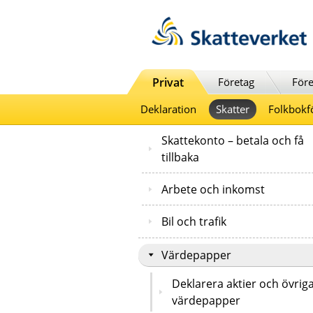
Till innehåll
Till navigationen
Till chattrobot
Privat
Företag
Före
Deklaration
Skatter
Folkbokf
Skattekonto – betala och få
tillbaka
Arbete och inkomst
Bil och trafik
Värdepapper
Deklarera aktier och övrig
värdepapper