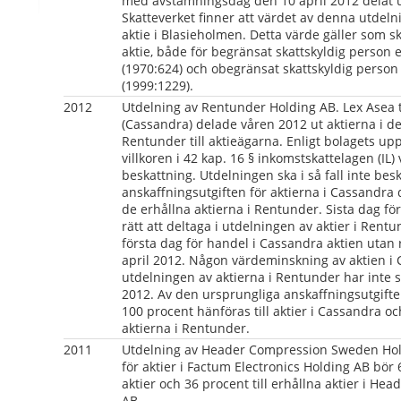
med avstämningsdag den 10 april 2012 delat ut
Skatteverket finner att värdet av denna utdelni
aktie i Blasieholmen. Detta värde gäller som ska
aktie, både för begränsat skattskyldig person 
(1970:624) och obegränsat skattskyldig person 
(1999:1229).
2012
Utdelning av Rentunder Holding AB. Lex Asea ti
(Cassandra) delade våren 2012 ut aktierna i de
Rentunder till aktieägarna. Enligt bolagets upp
villkoren i 42 kap. 16 § inkomstskattelagen (IL) 
beskattning. Utdelningen ska i så fall inte beskat
anskaffningsutgiften för aktierna i Cassandra 
de erhållna aktierna i Rentunder. Sista dag fö
rätt att deltaga i utdelningen av aktier i Rentu
första dag för handel i Cassandra aktien utan r
april 2012. Någon värdeminskning av aktien i 
utdelningen av aktierna i Rentunder har inte sket
2012. Av den ursprungliga anskaffningsutgiften
100 procent hänföras till aktier i Cassandra och
aktierna i Rentunder.
2011
Utdelning av Header Compression Sweden Holdi
för aktier i Factum Electronics Holding AB bör 
aktier och 36 procent till erhållna aktier i H
AB.