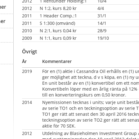
2012
1 Rentunder Holding:1
10/4
ner
2012
N 1:2, kurs 8,20 kr
4/4
2011
1 Header Comp.:1
31/1
ner
2011
S 1:300 (omvänd)
14/1
2010
N 2:1, kurs 0,04 kr
28/9
2009
N 1:1, kurs 0,09 kr
19/10
Övrigt
År
Kommentarer
2019
För en (1) aktie i Cassandra Oil erhålls en (1) u
ger möjlighet att teckna, d v s köpa, en (1) ny un
En unit består av en (1) konvertibel om ett nom
Konvertibeln löper med en årlig ränta på 12% o
till en konverteringskurs om 0,50 kronor.
2014  
Nyemissionen tecknas i units; varje unit består
av serie TO1 och en teckningsoption av serie T
TO1 ger rätt att senast den 30 april 2016 teckna
teckningsoption av serie TO2 ger rätt att senas
aktie för 70 SEK.
2012
Utdelning av Blasieholmen Investment Group A