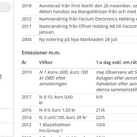
2018
Avnoterad från First North den 20 november, sen
Aktien handlas via Mangoldlistan från och me
2012
Namnändring från Factum Electronics Holding AB
2011
Namnändring från Effnet Holding AB till Factum
januari.
2004
Ny notering på Nya Marknaden 28 juli
Emissioner m.m.
År
Villkor
1:a dag exkl. em.rät
2019
N 1 konv.:600, kurs 100 
maj
Observera att Sk
)
kr OBS! efter 
bolagen efter avnot
avnoteringen
händelser efter avn
denna sammanställ
2017
N 6:10, kurs 0,60 
6/9
kr                                     
2016
N 4:9, kurs 1,50 kr
21/6
2014
N 3 unit:100, kurs 28 kr
22/5
2012
1 Blasieholmen 
10/4
Inv.Group:1