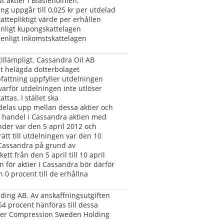
 aktier i Blasieholmen. 
ng uppgår till 0,025 kr per utdelad 
ttepliktigt värde per erhållen 
enligt kupongskattelagen 
enligt inkomstskattelagen 
llämpligt. Cassandra Oil AB 
t helägda dotterbolaget 
fattning uppfyller utdelningen 
varför utdelningen inte utlöser 
tas. I stället ska 
delas upp mellan dessa aktier och 
r handel i Cassandra aktien med 
nder var den 5 april 2012 och 
ätt till utdelningen var den 10 
Cassandra på grund av 
t från den 5 april till 10 april 
 för aktier i Cassandra bör därför 
 0 procent till de erhållna 
ng AB. Av anskaffningsutgiften 
64 procent hänföras till dessa 
eader Compression Sweden Holding 