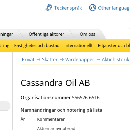
Teckenspråk
Other languag
Sök
ningar
Offentliga aktörer
Om oss
öring
Fastigheter och bostad
Internationellt
E-tjänster och b
Privat
Skatter
Värdepapper
Aktiehistorik
Cassandra Oil AB
Organisationsnummer
556526-6516
Namnändringar och notering på lista
a
År
Kommentarer
Aktien är avnoterad