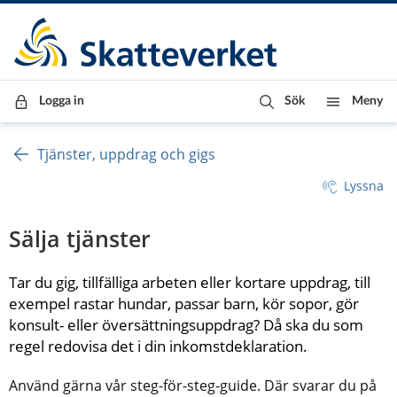
Till innehåll
Till navigationen
Till chattrobot
Logga in
Sök
Meny
Tjänster, uppdrag och gigs
Lyssna
Sälja tjänster
Tar du gig, tillfälliga arbeten eller kortare uppdrag, till 
exempel rastar hundar, passar barn, kör sopor, gör 
konsult- eller översättningsuppdrag? Då ska du som 
regel redovisa det i din inkomstdeklaration.
Använd gärna vår steg-för-steg-guide. Där svarar du på 