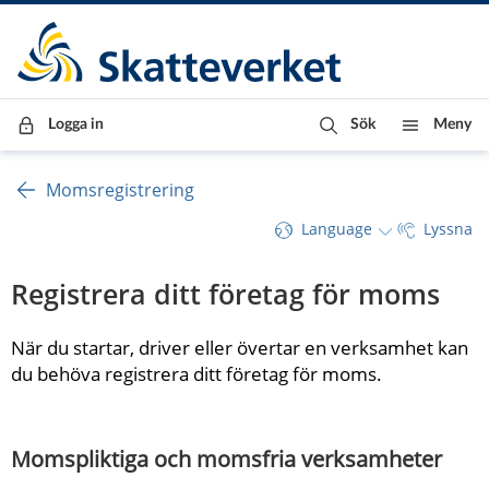
Till innehåll
Till navigationen
Till chattrobot
Logga in
Sök
Meny
Momsregistrering
Language
Lyssna
Registrera ditt företag för moms
När du startar, driver eller övertar en verksamhet kan 
du behöva registrera ditt företag för moms.
Momspliktiga och momsfria verksamheter