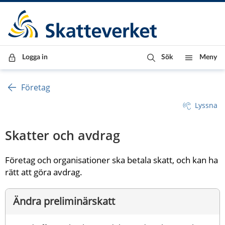
Till innehåll
Till navigationen
Till chattrobot
Logga in
Sök
Meny
Företag
Lyssna
Skatter och avdrag
Företag och organisationer ska betala skatt, och kan ha 
rätt att göra avdrag.
Ändra preliminärskatt