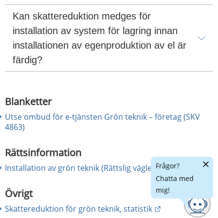
Kan skattereduktion medges för 
installation av system för lagring innan 
installationen av egenproduktion av el är 
färdig?
Blanketter
Utse ombud för e-tjänsten Grön teknik – företag (SKV
4863)
Rättsinformation
Dölj
Frågor?
Länk till
Installation av grön teknik (Rättslig vägledning)
chatt
Chatta med
mig!
Övrigt
Länk till annan
Skattereduktion för grön teknik, statistik