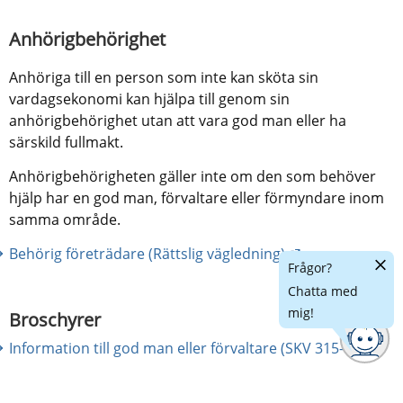
Anhörigbehörighet
Anhöriga till en person som inte kan sköta sin 
vardagsekonomi kan hjälpa till genom sin 
anhörigbehörighet utan att vara god man eller ha 
särskild fullmakt.
Anhörigbehörigheten gäller inte om den som behöver 
hjälp har en god man, förvaltare eller förmyndare inom 
samma område.
Länk till annan
Behörig företrädare (Rättslig vägledning)
Dölj
Frågor?
chatt
Chatta med
mig!
Broschyrer
Information till god man eller förvaltare (SKV 315-10)