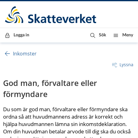
Till innehåll
Till navigationen
Till chattrobot
Logga in
Sök
Meny
Inkomster
Lyssna
God man, förvaltare eller 
förmyndare
Du som är god man, förvaltare eller förmyndare ska 
ordna så att huvudmannens adress är korrekt och 
hjälpa huvudmannen lämna sin inkomstdeklaration. 
Om din huvudman betalar arvode till dig ska du också 