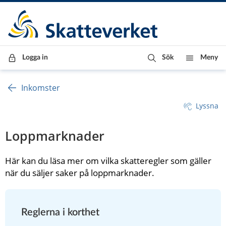
Till innehåll
Till navigationen
Till chattrobot
Logga in
Sök
Meny
Inkomster
Lyssna
Loppmarknader
Här kan du läsa mer om vilka skatteregler som gäller 
när du säljer saker på loppmarknader.
Reglerna i korthet