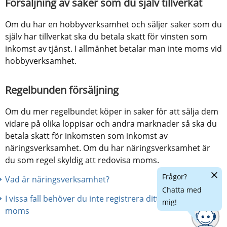
Försäljning av saker som du själv tillverkat
Om du har en hobbyverksamhet och säljer saker som du 
själv har tillverkat ska du betala skatt för vinsten som 
inkomst av tjänst. I allmänhet betalar man inte moms vid 
hobbyverksamhet.
Regelbunden försäljning
Om du mer regelbundet köper in saker för att sälja dem 
vidare på olika loppisar och andra marknader så ska du 
betala skatt för inkomsten som inkomst av 
näringsverksamhet. Om du har näringsverksamhet är 
du som regel skyldig att redovisa moms.
Dölj
Frågor?
Vad är näringsverksamhet?
chatt
Chatta med
I vissa fall behöver du inte registrera ditt företag för 
mig!
moms